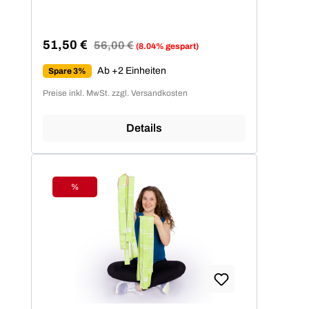
51,50 €
Regulärer Preis:
56,00 €
(8.04% gespart)
Verkaufspreis:
Ab +2 Einheiten
Spare 3%
Preise inkl. MwSt. zzgl. Versandkosten
Details
%
Rabatt