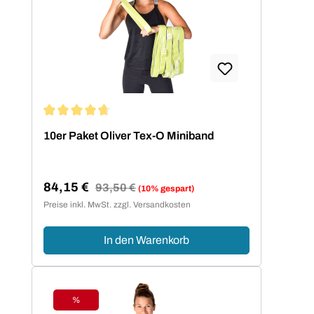
Durchschnittliche Bewertung von 4.86 von 5 Sternen
10er Paket Oliver Tex-O Miniband
84,15 €
Regulärer Preis:
93,50 €
(10% gespart)
Verkaufspreis:
Preise inkl. MwSt. zzgl. Versandkosten
In den Warenkorb
%
Rabatt