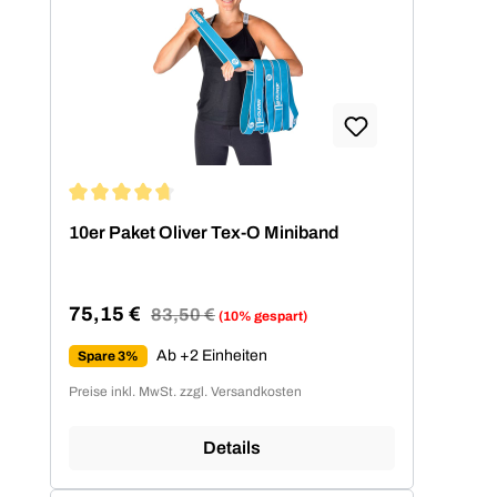
Durchschnittliche Bewertung von 4.86 von 5 Sternen
10er Paket Oliver Tex-O Miniband
75,15 €
Regulärer Preis:
83,50 €
(10% gespart)
Verkaufspreis:
Ab +2 Einheiten
Spare 3%
Preise inkl. MwSt. zzgl. Versandkosten
Details