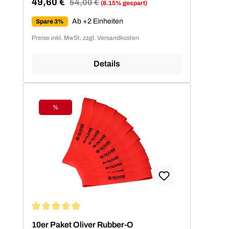
49,60 €
Regulärer Preis:
54,00 €
(8.15% gespart)
Verkaufspreis:
Ab +2 Einheiten
Spare 3%
Preise inkl. MwSt. zzgl. Versandkosten
Details
%
Rabatt
Durchschnittliche Bewertung von 4.94 von 5 Sternen
10er Paket Oliver Rubber-O