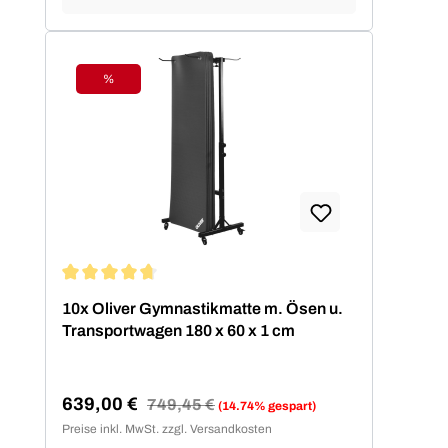
%
Rabatt
Durchschnittliche Bewertung von 4.67 von 5 Sternen
10x Oliver Gymnastikmatte m. Ösen u.
Transportwagen 180 x 60 x 1 cm
639,00 €
Regulärer Preis:
749,45 €
(14.74% gespart)
Verkaufspreis:
Preise inkl. MwSt. zzgl. Versandkosten