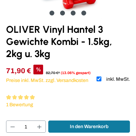
OLIVER Vinyl Hantel 3
Gewichte Kombi - 1.5kg,
2kg u. 3kg
%
71,90 €
82,70 €*
(13.06% gespart)
inkl. MwSt.
Preise inkl. MwSt. zzgl. Versandkosten
Durchschnittliche Bewertung von 5 von 5 Sternen
1 Bewertung
Produkt Anzahl: Gib den gewünschten Wert ei
In den Warenkorb