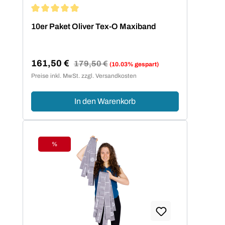
Durchschnittliche Bewertung von 5 von 5 Sternen
10er Paket Oliver Tex-O Maxiband
161,50 €
Regulärer Preis:
179,50 €
(10.03% gespart)
Verkaufspreis:
Preise inkl. MwSt. zzgl. Versandkosten
In den Warenkorb
%
Rabatt