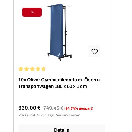
%
Rabatt
Durchschnittliche Bewertung von 4.67 von 5 Sternen
10x Oliver Gymnastikmatte m. Ösen u.
Transportwagen 180 x 60 x 1 cm
639,00 €
Regulärer Preis:
749,45 €
(14.74% gespart)
Verkaufspreis:
Preise inkl. MwSt. zzgl. Versandkosten
Details