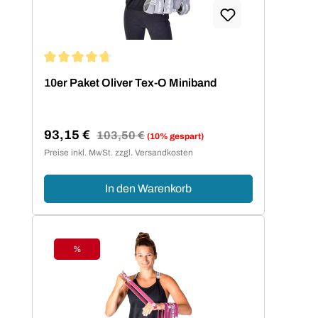
Durchschnittliche Bewertung von 4.86 von 5 Sternen
10er Paket Oliver Tex-O Miniband
93,15 €
Regulärer Preis:
103,50 €
(10% gespart)
Verkaufspreis:
Preise inkl. MwSt. zzgl. Versandkosten
In den Warenkorb
%
Rabatt