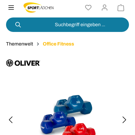
alt springen
Themenwelt
Office Fitness
Bildergalerie überspringen