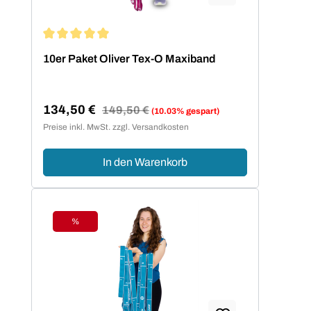
Durchschnittliche Bewertung von 5 von 5 Sternen
10er Paket Oliver Tex-O Maxiband
134,50 €
Regulärer Preis:
149,50 €
(10.03% gespart)
Verkaufspreis:
Preise inkl. MwSt. zzgl. Versandkosten
In den Warenkorb
%
Rabatt