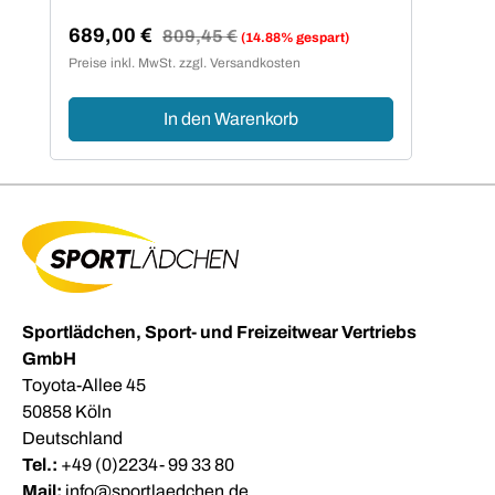
689,00 €
Regulärer Preis:
809,45 €
(14.88% gespart)
Verkaufspreis:
Preise inkl. MwSt. zzgl. Versandkosten
In den Warenkorb
Sportlädchen, Sport- und Freizeitwear Vertriebs
GmbH
Toyota-Allee 45
50858 Köln
Deutschland
Tel.:
+49 (0)2234- 99 33 80
Mail:
info@sportlaedchen.de