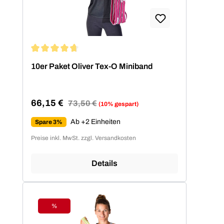
Durchschnittliche Bewertung von 4.86 von 5 Sternen
10er Paket Oliver Tex-O Miniband
66,15 €
Regulärer Preis:
73,50 €
(10% gespart)
Verkaufspreis:
Ab +2 Einheiten
Spare 3%
Preise inkl. MwSt. zzgl. Versandkosten
Details
%
Rabatt