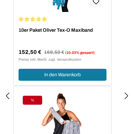
Durchschnittliche Bewertung von 5 von 5 Sternen
10er Paket Oliver Tex-O Maxiband
152,50 €
Regulärer Preis:
169,50 €
(10.03% gespart)
Verkaufspreis:
Preise inkl. MwSt. zzgl. Versandkosten
In den Warenkorb
%
Rabatt