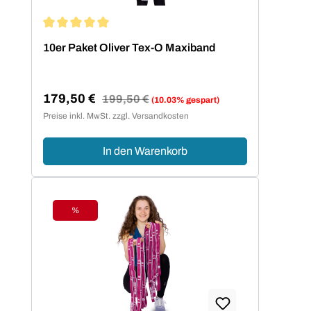
Durchschnittliche Bewertung von 5 von 5 Sternen
10er Paket Oliver Tex-O Maxiband
179,50 €
Regulärer Preis:
199,50 €
(10.03% gespart)
Verkaufspreis:
Preise inkl. MwSt. zzgl. Versandkosten
In den Warenkorb
%
Rabatt