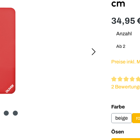
cm
34,95 
Anzahl
Ab
2
Preise inkl.
Durchschnitt
2 Bewertung
auswä
Farbe
beige
ro
auswä
Ösen