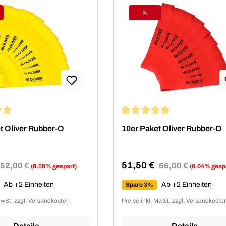
%
tt
Rabatt
ittliche Bewertung von 4.94 von 5 Sternen
Durchschnittliche Bewertung 
t Oliver Rubber-O
10er Paket Oliver Rubber-O
51,50 €
Regulärer Preis:
52,00 €
Regulärer Preis:
56,00 €
(8.08% gespart)
(8.04% gesp
reis:
Verkaufspreis:
Ab +2 Einheiten
Ab +2 Einheiten
Spare 3%
MwSt. zzgl. Versandkosten
Preise inkl. MwSt. zzgl. Versandkoste