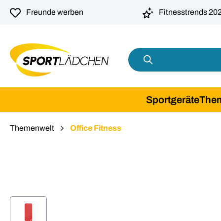
springen
Zur Hauptnavigation springen
Freunde werben
Fitnesstrends 20
Sportgeräte
The
Themenwelt
Office Fitness
Bildergalerie überspringen