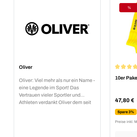
%
Raba
Oliver
Durchschn
10er Pake
Oliver: Viel mehr als nur ein Name -
eine Legende im Sport! Das
Vertrauen vieler Sportler und
47,80 €
Athleten verdankt Oliver dem seit
Verkaufsp
Jahrzehnten hohen Qualitäts-
Spare 3%
Standard.OLIVER Produkte sind
Preise inkl. 
nicht nur funktional, sondern auch
ästhetisch ansprechend und