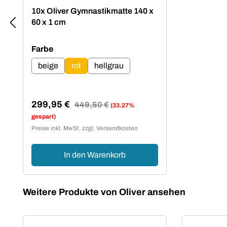
10x Oliver Gymnastikmatte 140 x
60 x 1 cm
auswählen
Farbe
beige
rot
hellgrau
299,95 €
Regulärer Preis:
449,50 €
(33.27%
Verkaufspreis:
gespart)
Preise inkl. MwSt. zzgl. Versandkosten
In den Warenkorb
Produktgalerie überspringen
Weitere Produkte von Oliver ansehen