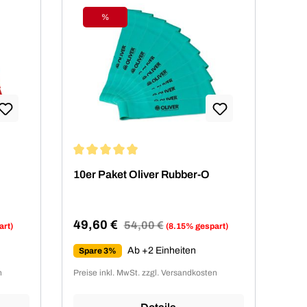
%
Rabatt
von 4.94 von 5 Sternen
Durchschnittliche Bewertung von 4.94 von 5 Ste
10er Paket Oliver Rubber-O
49,60 €
Regulärer Preis:
54,00 €
art)
(8.15% gespart)
Verkaufspreis:
Ab +2 Einheiten
Spare 3%
n
Preise inkl. MwSt. zzgl. Versandkosten