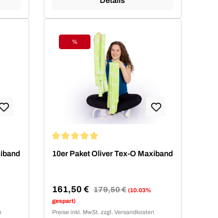
Details
%
Rabatt
von 5 von 5 Sternen
Durchschnittliche Bewertung von 5 von 5 Sterne
xiband
10er Paket Oliver Tex-O Maxiband
161,50 €
Regulärer Preis:
179,50 €
(10.03%
Verkaufspreis:
gespart)
n
Preise inkl. MwSt. zzgl. Versandkosten