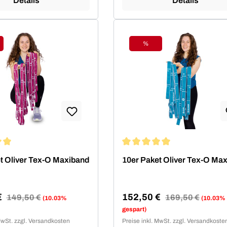
Details
Details
%
tt
Rabatt
ittliche Bewertung von 5 von 5 Sternen
Durchschnittliche Bewertung 
t Oliver Tex-O Maxiband
10er Paket Oliver Tex-O Ma
€
152,50 €
Regulärer Preis:
149,50 €
Regulärer Preis:
169,50 €
(10.03%
(10.03%
reis:
Verkaufspreis:
gespart)
MwSt. zzgl. Versandkosten
Preise inkl. MwSt. zzgl. Versandkoste