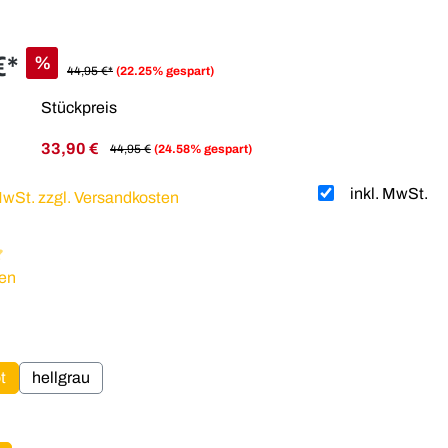
€*
%
44,95 €*
(22.25% gespart)
Stückpreis
33,90 €
44,95 €
(24.58% gespart)
inkl. MwSt.
 MwSt. zzgl. Versandkosten
liche Bewertung von 5 von 5 Sternen
en
hlen
t
hellgrau
hlen