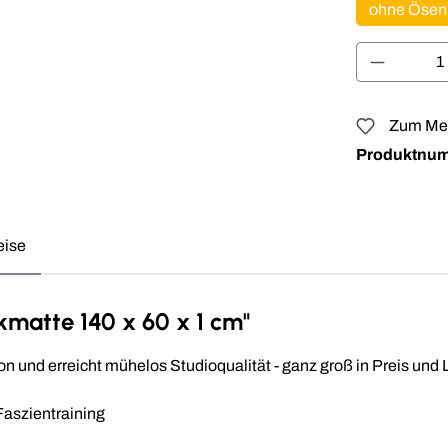
ohne Ösen
Produkt 
Zum Mer
Produktnu
eise
kmatte 140 x 60 x 1 cm"
n und erreicht mühelos Studioqualität - ganz groß in Preis und 
Faszientraining