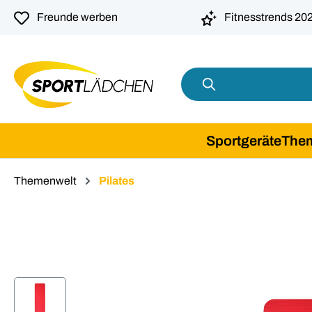
springen
Zur Hauptnavigation springen
Freunde werben
Fitnesstrends 20
Sportgeräte
The
Themenwelt
Pilates
Bildergalerie überspringen