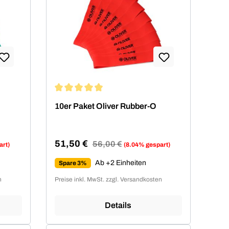
von 4.94 von 5 Sternen
Durchschnittliche Bewertung von 4.94 von 5 Ste
10er Paket Oliver Rubber-O
51,50 €
Regulärer Preis:
56,00 €
art)
(8.04% gespart)
Verkaufspreis:
Ab +2 Einheiten
Spare 3%
n
Preise inkl. MwSt. zzgl. Versandkosten
Details