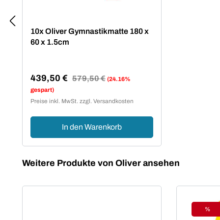
10x Oliver Gymnastikmatte 180 x
60 x 1.5cm
439,50 €
Regulärer Preis:
579,50 €
(24.16%
Verkaufspreis:
gespart)
Preise inkl. MwSt. zzgl. Versandkosten
In den Warenkorb
Produktgalerie überspringen
Weitere Produkte von Oliver ansehen
%
Raba