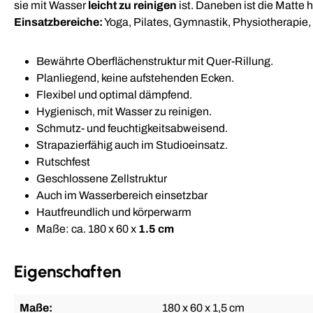
sie mit Wasser
leicht zu reinigen
ist. Daneben ist die Matte
Einsatzbereiche:
Yoga, Pilates, Gymnastik, Physiotherapie,
Bewährte Oberflächenstruktur mit Quer-Rillung.
Planliegend, keine aufstehenden Ecken.
Flexibel und optimal dämpfend.
Hygienisch, mit Wasser zu reinigen.
Schmutz- und feuchtigkeitsabweisend.
Strapazierfähig auch im Studioeinsatz.
Rutschfest
Geschlossene Zellstruktur
Auch im Wasserbereich einsetzbar
Hautfreundlich und körperwarm
Maße: ca. 180 x 60 x
1.5 cm
Eigenschaften
Maße:
180 x 60 x 1,5 cm