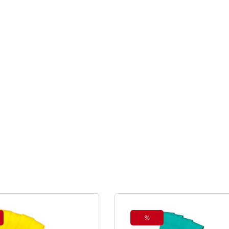
%
tt
Rabatt