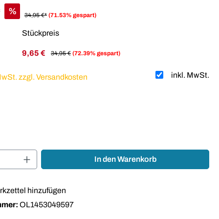
*
%
34,95 €*
(71.53% gespart)
Stückpreis
9,65 €
34,95 €
(72.39% gespart)
inkl. MwSt.
 MwSt. zzgl. Versandkosten
auswählen
Anzahl: Gib den gewünschten Wert ein oder
In den Warenkorb
kzettel hinzufügen
mmer:
OL1453049597