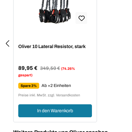
Oliver 10 Lateral Resistor, stark
89,95 €
Regulärer Preis:
349,50 €
(74.26%
Verkaufspreis:
gespart)
Ab +2 Einheiten
Spare 3%
Preise inkl. MwSt. zzgl. Versandkosten
In den Warenkorb
Produktgalerie überspringen