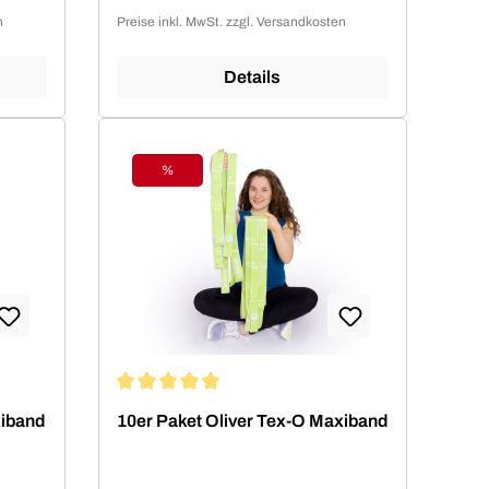
n
Preise inkl. MwSt. zzgl. Versandkosten
Details
%
Rabatt
von 5 von 5 Sternen
Durchschnittliche Bewertung von 5 von 5 Sterne
xiband
10er Paket Oliver Tex-O Maxiband