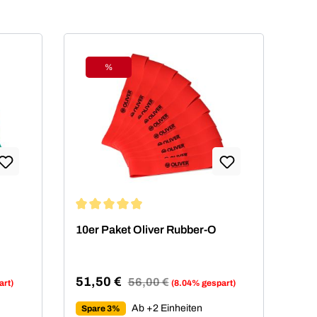
%
Rabatt
von 4.94 von 5 Sternen
Durchschnittliche Bewertung von 4.94 von 5 Ste
10er Paket Oliver Rubber-O
51,50 €
Regulärer Preis:
56,00 €
art)
(8.04% gespart)
Verkaufspreis:
Ab +2 Einheiten
Spare 3%