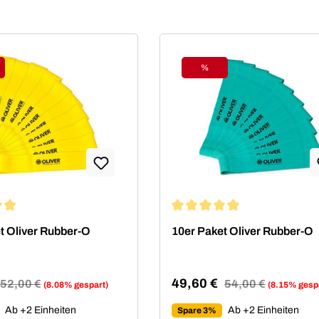
%
tt
Rabatt
ittliche Bewertung von 4.94 von 5 Sternen
Durchschnittliche Bewertung 
t Oliver Rubber-O
10er Paket Oliver Rubber-O
49,60 €
Regulärer Preis:
52,00 €
Regulärer Preis:
54,00 €
(8.08% gespart)
(8.15% gesp
reis:
Verkaufspreis:
Ab +2 Einheiten
Ab +2 Einheiten
Spare 3%