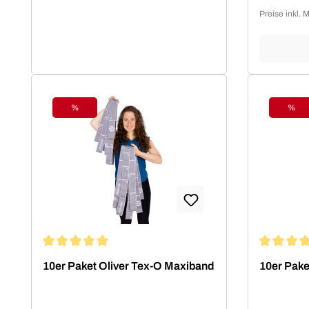
Standard.OLIVER Produkte sind
Preise inkl. 
nicht nur funktional, sondern auch
ästhetisch ansprechend und
optimiert für die besten sportlichen
Leistungen. Die OLIVER
Studiomatten, die PrimePump
Langhantel, sowie die Rubber-O
%
%
Rabatt
Raba
und Tex-O Bänder haben sich in
Studios, Vereinen und Therapie
Einrichtungen nachhaltig bewährt
und sind zu Recht beliebt bei den
Anwendern.
Durchschnittliche Bewertung von 5 von 5 Sternen
Durchschn
10er Paket Oliver Tex-O Maxiband
10er Pake