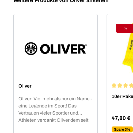
Weitere Produkte von Oliver ansehen
%
Raba
Oliver
Durchschn
10er Pake
Oliver: Viel mehr als nur ein Name -
eine Legende im Sport! Das
Vertrauen vieler Sportler und
47,80 €
Athleten verdankt Oliver dem seit
Verkaufsp
Jahrzehnten hohen Qualitäts-
Spare 3%