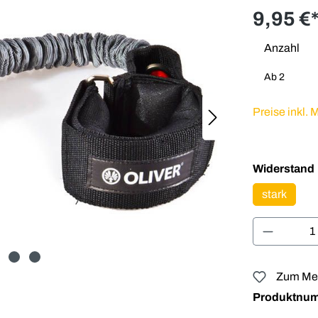
9,95 €
Anzahl
Ab
2
Preise inkl.
Widerstand
stark
Produkt 
Zum Mer
Produktnu