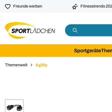
springen
Zur Hauptnavigation springen
Freunde werben
Fitnesstrends 20
Sportgeräte
The
Themenwelt
Agility
Bildergalerie überspringen