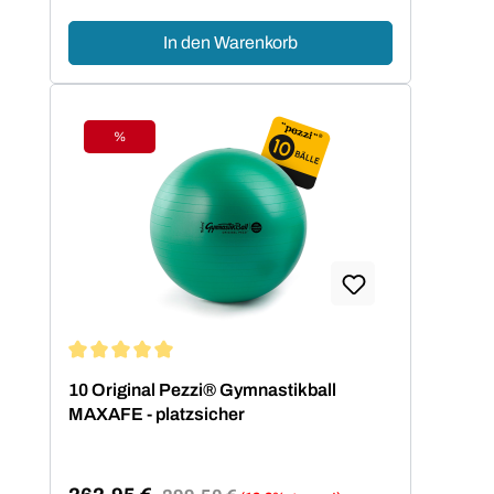
In den Warenkorb
%
Rabatt
Durchschnittliche Bewertung von 5 von 5 Sternen
10 Original Pezzi® Gymnastikball
MAXAFE - platzsicher
Regulärer Preis: