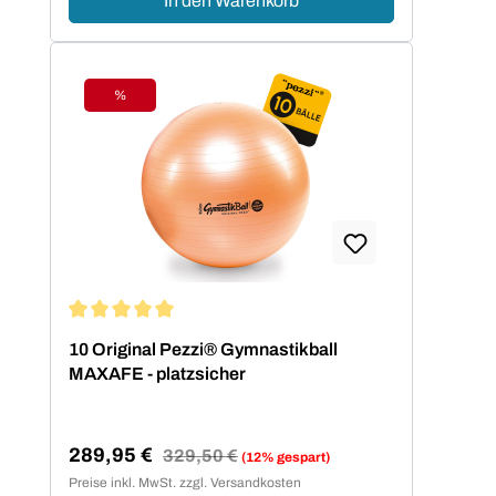
In den Warenkorb
%
Rabatt
Durchschnittliche Bewertung von 5 von 5 Sternen
10 Original Pezzi® Gymnastikball
MAXAFE - platzsicher
289,95 €
Regulärer Preis:
329,50 €
(12% gespart)
Verkaufspreis:
Preise inkl. MwSt. zzgl. Versandkosten