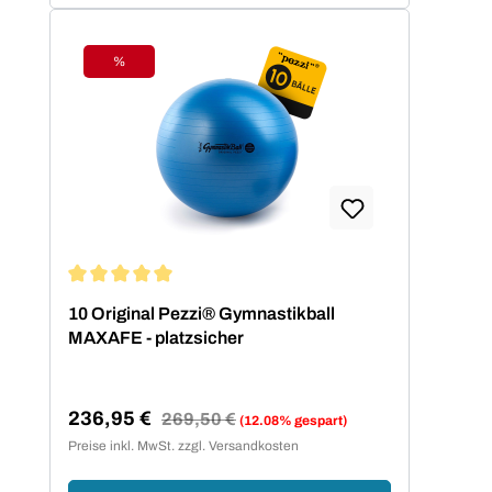
%
Rabatt
Durchschnittliche Bewertung von 5 von 5 Sternen
10 Original Pezzi® Gymnastikball
MAXAFE - platzsicher
236,95 €
Regulärer Preis:
269,50 €
(12.08% gespart)
Verkaufspreis:
Preise inkl. MwSt. zzgl. Versandkosten