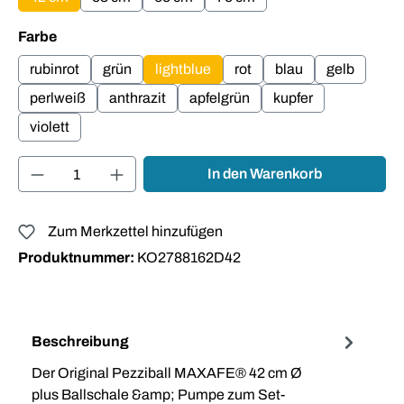
auswählen
Farbe
rubinrot
grün
lightblue
rot
blau
gelb
perlweiß
anthrazit
apfelgrün
kupfer
violett
Produkt Anzahl: Gib den gewünschten Wert ei
In den Warenkorb
Zum Merkzettel hinzufügen
Produktnummer:
KO2788162D42
Beschreibung
Der Original Pezziball MAXAFE® 42 cm Ø
plus Ballschale &amp; Pumpe zum Set-