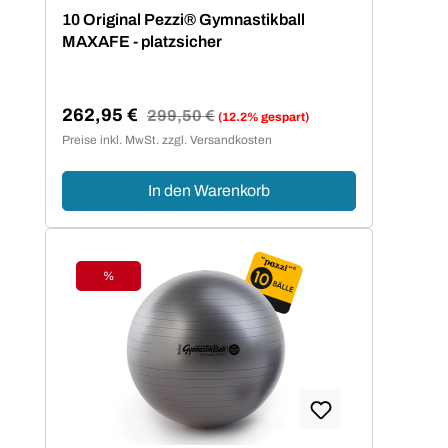
Durchschnittliche Bewertung von 5 von 5 Sternen
10 Original Pezzi® Gymnastikball
MAXAFE - platzsicher
262,95 €
Regulärer Preis:
299,50 €
(12.2% gespart)
Verkaufspreis:
Preise inkl. MwSt. zzgl. Versandkosten
In den Warenkorb
%
Rabatt