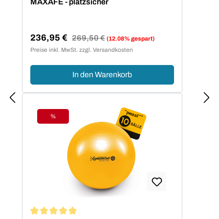
MAXAFE - platzsicher
236,95 €
Regulärer Preis:
269,50 €
(12.08% gespart)
Verkaufspreis:
Preise inkl. MwSt. zzgl. Versandkosten
In den Warenkorb
%
Rabatt