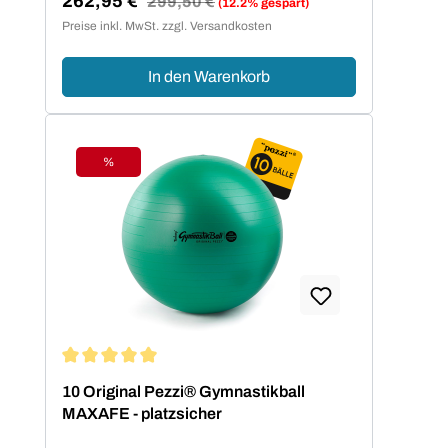
262,95 €
299,50 €
(12.2% gespart)
Verkaufspreis:
Preise inkl. MwSt. zzgl. Versandkosten
In den Warenkorb
%
Rabatt
Durchschnittliche Bewertung von 5 von 5 Sternen
10 Original Pezzi® Gymnastikball
MAXAFE - platzsicher