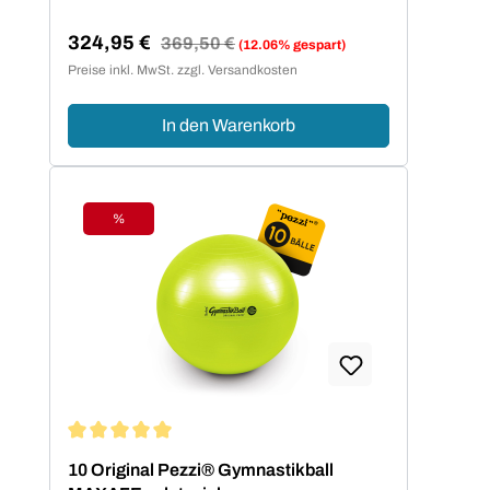
324,95 €
Regulärer Preis:
369,50 €
(12.06% gespart)
Verkaufspreis:
Preise inkl. MwSt. zzgl. Versandkosten
In den Warenkorb
%
Rabatt
Durchschnittliche Bewertung von 5 von 5 Sternen
10 Original Pezzi® Gymnastikball