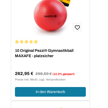
Durchschnittliche Bewertung von 5 von 5 Sternen
10 Original Pezzi® Gymnastikball
MAXAFE - platzsicher
262,95 €
Regulärer Preis:
299,50 €
(12.2% gespart)
Verkaufspreis:
Preise inkl. MwSt. zzgl. Versandkosten
In den Warenkorb