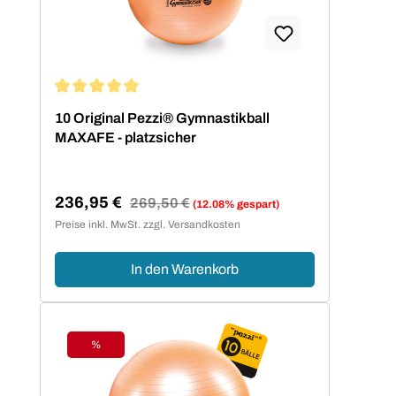
Durchschnittliche Bewertung von 5 von 5 Sternen
10 Original Pezzi® Gymnastikball
MAXAFE - platzsicher
236,95 €
Regulärer Preis:
269,50 €
(12.08% gespart)
Verkaufspreis:
Preise inkl. MwSt. zzgl. Versandkosten
In den Warenkorb
%
Rabatt