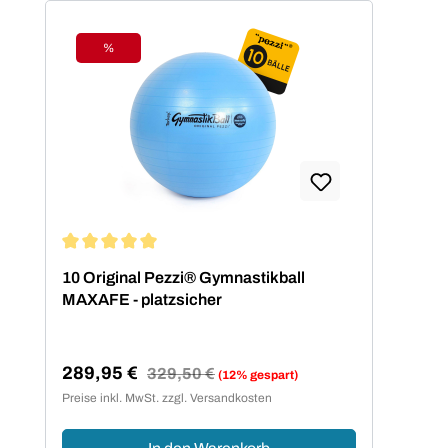
%
Rabatt
Durchschnittliche Bewertung von 5 von 5 Sternen
10 Original Pezzi® Gymnastikball
MAXAFE - platzsicher
289,95 €
Regulärer Preis:
329,50 €
(12% gespart)
Verkaufspreis:
Preise inkl. MwSt. zzgl. Versandkosten