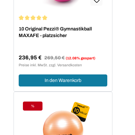
Durchschnittliche Bewertung von 5 von 5 Sternen
10 Original Pezzi® Gymnastikball
MAXAFE - platzsicher
236,95 €
Regulärer Preis:
269,50 €
(12.08% gespart)
Verkaufspreis:
Preise inkl. MwSt. zzgl. Versandkosten
In den Warenkorb
%
Rabatt