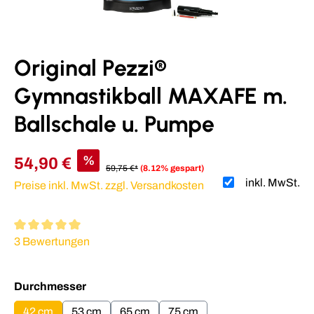
Original Pezzi®
Gymnastikball MAXAFE m.
Ballschale u. Pumpe
%
54,90 €
59,75 €*
(8.12% gespart)
inkl. MwSt.
Preise inkl. MwSt. zzgl. Versandkosten
Durchschnittliche Bewertung von 5 von 5 Sternen
3 Bewertungen
auswählen
Durchmesser
42 cm
53 cm
65 cm
75 cm