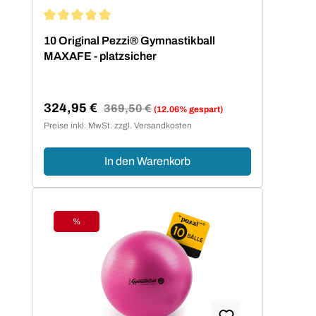
Durchschnittliche Bewertung von 5 von 5 Sternen
10 Original Pezzi® Gymnastikball
MAXAFE - platzsicher
324,95 €
Regulärer Preis:
369,50 €
(12.06% gespart)
Verkaufspreis:
Preise inkl. MwSt. zzgl. Versandkosten
In den Warenkorb
%
Rabatt