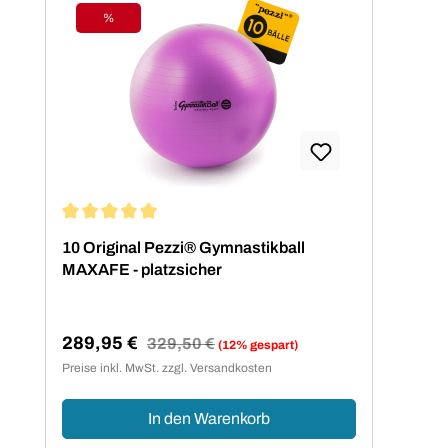
%
Rabatt
Durchschnittliche Bewertung von 5 von 5 Sternen
10 Original Pezzi® Gymnastikball
MAXAFE - platzsicher
289,95 €
Regulärer Preis:
329,50 €
(12% gespart)
Verkaufspreis:
Preise inkl. MwSt. zzgl. Versandkosten
In den Warenkorb