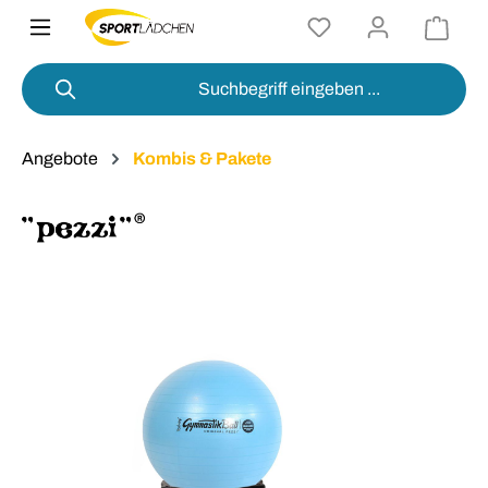
alt springen
Angebote
Kombis & Pakete
Bildergalerie überspringen