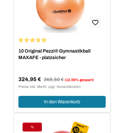
Durchschnittliche Bewertung von 5 von 5 Sternen
10 Original Pezzi® Gymnastikball
MAXAFE - platzsicher
324,95 €
Regulärer Preis:
369,50 €
(12.06% gespart)
Verkaufspreis:
Preise inkl. MwSt. zzgl. Versandkosten
In den Warenkorb
%
Rabatt