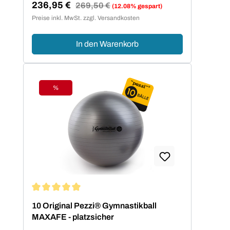
236,95 €
Regulärer Preis:
269,50 €
(12.08% gespart)
Verkaufspreis:
Preise inkl. MwSt. zzgl. Versandkosten
In den Warenkorb
%
Rabatt
Durchschnittliche Bewertung von 5 von 5 Sternen
10 Original Pezzi® Gymnastikball
MAXAFE - platzsicher