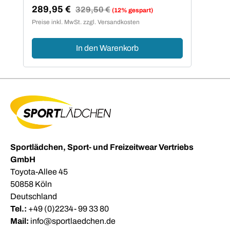
289,95 €
Regulärer Preis:
329,50 €
(12% gespart)
Verkaufspreis:
Preise inkl. MwSt. zzgl. Versandkosten
In den Warenkorb
Sportlädchen, Sport- und Freizeitwear Vertriebs
GmbH
Toyota-Allee 45
50858 Köln
Deutschland
Tel.:
+49 (0)2234- 99 33 80
Mail:
info@sportlaedchen.de