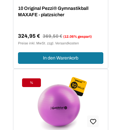
Durchschnittliche Bewertung von 5 von 5 Sternen
10 Original Pezzi® Gymnastikball
MAXAFE - platzsicher
324,95 €
Regulärer Preis:
369,50 €
(12.06% gespart)
Verkaufspreis:
Preise inkl. MwSt. zzgl. Versandkosten
In den Warenkorb
%
Rabatt