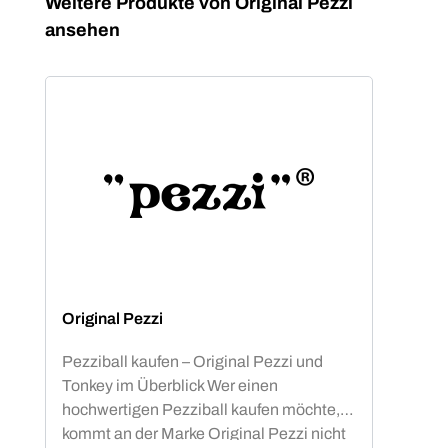
Produktgalerie überspringen
Weitere Produkte von Original Pezzi
ansehen
Original Pezzi
Pezziball kaufen – Original Pezzi und
Tonkey im Überblick Wer einen
hochwertigen Pezziball kaufen möchte,
kommt an der Marke Original Pezzi nicht