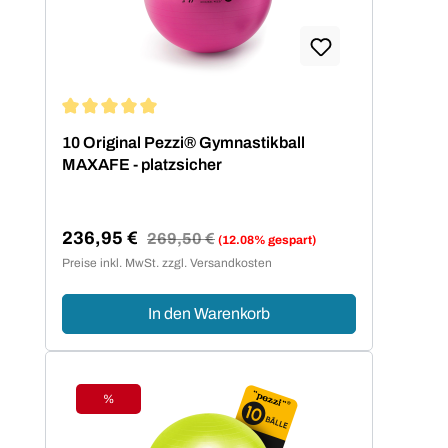
Durchschnittliche Bewertung von 5 von 5 Sternen
10 Original Pezzi® Gymnastikball
MAXAFE - platzsicher
236,95 €
Regulärer Preis:
269,50 €
(12.08% gespart)
Verkaufspreis:
Preise inkl. MwSt. zzgl. Versandkosten
In den Warenkorb
%
Rabatt