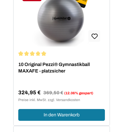
Rabatt
Durchschnittliche Bewertung von 5 von 5 Sternen
10 Original Pezzi® Gymnastikball
MAXAFE - platzsicher
324,95 €
Regulärer Preis:
369,50 €
(12.06% gespart)
Verkaufspreis:
Preise inkl. MwSt. zzgl. Versandkosten
In den Warenkorb