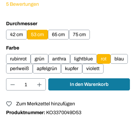
Durchschnittliche Bewertung von 4.07 von 5 Sternen
5 Bewertungen
auswählen
Durchmesser
42 cm
53 cm
65 cm
75 cm
auswählen
Farbe
rubinrot
grün
anthra
lightblue
rot
blau
perlweiß
apfelgrün
kupfer
violett
Produkt Anzahl: Gib den gewünschten Wert ei
In den Warenkorb
Zum Merkzettel hinzufügen
Produktnummer:
KO3370049D53