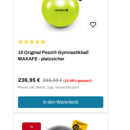
Durchschnittliche Bewertung von 5 von 5 Sternen
10 Original Pezzi® Gymnastikball
MAXAFE - platzsicher
236,95 €
Regulärer Preis:
269,50 €
(12.08% gespart)
Verkaufspreis:
Preise inkl. MwSt. zzgl. Versandkosten
In den Warenkorb
%