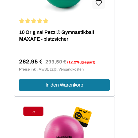
Durchschnittliche Bewertung von 5 von 5 Sternen
10 Original Pezzi® Gymnastikball
MAXAFE - platzsicher
262,95 €
Regulärer Preis:
299,50 €
(12.2% gespart)
Verkaufspreis:
Preise inkl. MwSt. zzgl. Versandkosten
In den Warenkorb
%
Rabatt