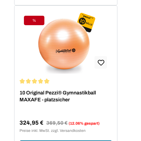
%
Rabatt
Durchschnittliche Bewertung von 5 von 5 Sternen
10 Original Pezzi® Gymnastikball
MAXAFE - platzsicher
324,95 €
Regulärer Preis:
369,50 €
(12.06% gespart)
Verkaufspreis:
Preise inkl. MwSt. zzgl. Versandkosten