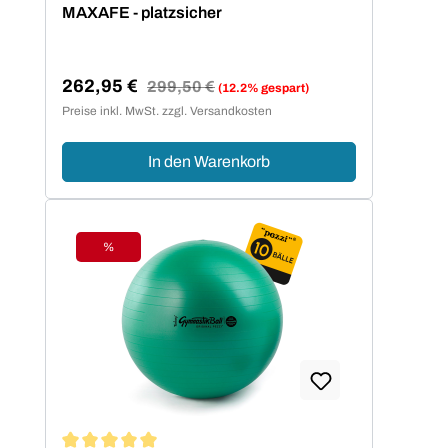
MAXAFE - platzsicher
262,95 €
Regulärer Preis:
299,50 €
(12.2% gespart)
Verkaufspreis:
Preise inkl. MwSt. zzgl. Versandkosten
In den Warenkorb
%
Rabatt