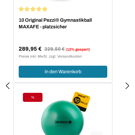
Durchschnittliche Bewertung von 5 von 5 Sternen
10 Original Pezzi® Gymnastikball
MAXAFE - platzsicher
289,95 €
Regulärer Preis:
329,50 €
(12% gespart)
Verkaufspreis:
Preise inkl. MwSt. zzgl. Versandkosten
In den Warenkorb
%
Rabatt