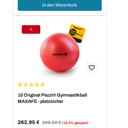
In den Warenkorb
%
Rabatt
Durchschnittliche Bewertung von 5 von 5 Sternen
10 Original Pezzi® Gymnastikball
MAXAFE - platzsicher
262,95 €
Regulärer Preis:
299,50 €
(12.2% gespart)
Verkaufspreis: