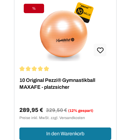
%
Rabatt
Durchschnittliche Bewertung von 5 von 5 Sternen
10 Original Pezzi® Gymnastikball
MAXAFE - platzsicher
289,95 €
Regulärer Preis:
329,50 €
(12% gespart)
Verkaufspreis:
Preise inkl. MwSt. zzgl. Versandkosten
In den Warenkorb