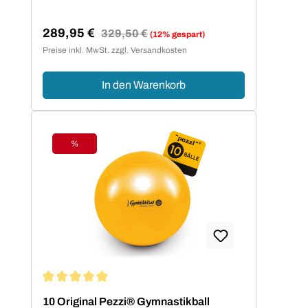
289,95 €
Regulärer Preis:
329,50 €
(12% gespart)
Verkaufspreis:
Preise inkl. MwSt. zzgl. Versandkosten
In den Warenkorb
%
Rabatt
Durchschnittliche Bewertung von 5 von 5 Sternen
10 Original Pezzi® Gymnastikball