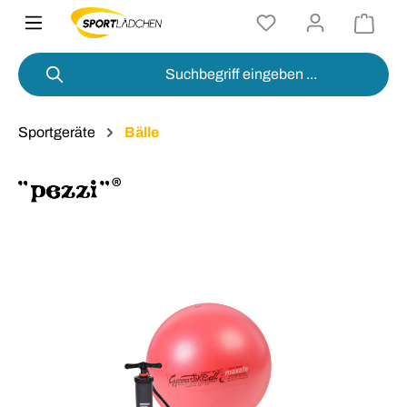
alt springen
Sportgeräte
Bälle
Bildergalerie überspringen