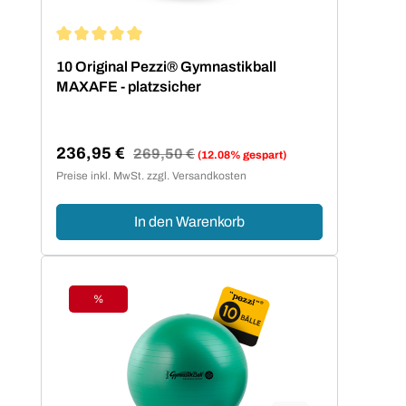
Durchschnittliche Bewertung von 5 von 5 Sternen
10 Original Pezzi® Gymnastikball
MAXAFE - platzsicher
236,95 €
Regulärer Preis:
269,50 €
(12.08% gespart)
Verkaufspreis:
Preise inkl. MwSt. zzgl. Versandkosten
In den Warenkorb
%
Rabatt