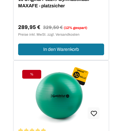
MAXAFE - platzsicher
289,95 €
Regulärer Preis:
329,50 €
(12% gespart)
Verkaufspreis:
Preise inkl. MwSt. zzgl. Versandkosten
In den Warenkorb
%
Rabatt