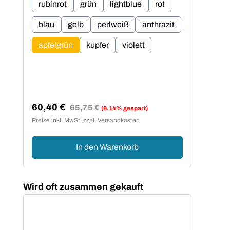
rubinrot
grün
lightblue
rot
ru
blau
gelb
perlweiß
anthrazit
b
apfelgrün
kupfer
violett
ap
60,40 €
51
Regulärer Preis:
65,75 €
(8.14% gespart)
Verkaufspreis:
Ver
Preise inkl. MwSt. zzgl. Versandkosten
Preis
In den Warenkorb
Produktgalerie überspringen
Wird oft zusammen gekauft