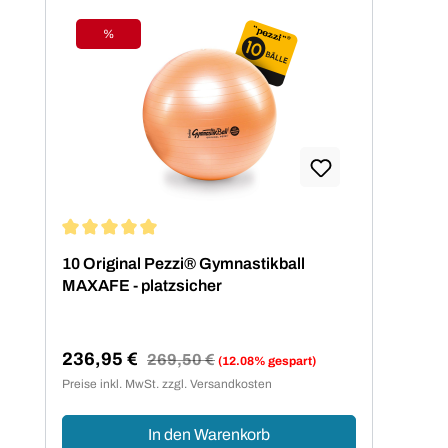
%
Rabatt
Durchschnittliche Bewertung von 5 von 5 Sternen
10 Original Pezzi® Gymnastikball
MAXAFE - platzsicher
236,95 €
Regulärer Preis:
269,50 €
(12.08% gespart)
Verkaufspreis:
Preise inkl. MwSt. zzgl. Versandkosten
In den Warenkorb