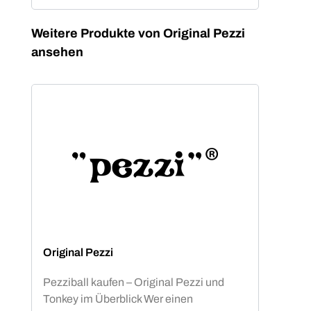
Produktgalerie überspringen
Weitere Produkte von Original Pezzi
ansehen
Original Pezzi
Pezziball kaufen – Original Pezzi und
Tonkey im Überblick Wer einen