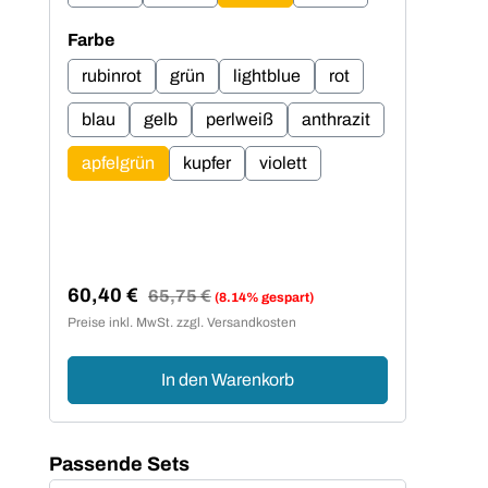
auswählen
Farbe
Far
rubinrot
grün
lightblue
rot
ru
blau
gelb
perlweiß
anthrazit
b
apfelgrün
kupfer
violett
ap
60,40 €
51
Regulärer Preis:
65,75 €
(8.14% gespart)
Verkaufspreis:
Ver
Preise inkl. MwSt. zzgl. Versandkosten
Preis
In den Warenkorb
Produktgalerie überspringen
Passende Sets