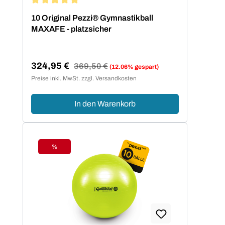
Durchschnittliche Bewertung von 5 von 5 Sternen
10 Original Pezzi® Gymnastikball
MAXAFE - platzsicher
324,95 €
Regulärer Preis:
369,50 €
(12.06% gespart)
Verkaufspreis:
Preise inkl. MwSt. zzgl. Versandkosten
In den Warenkorb
%
Rabatt