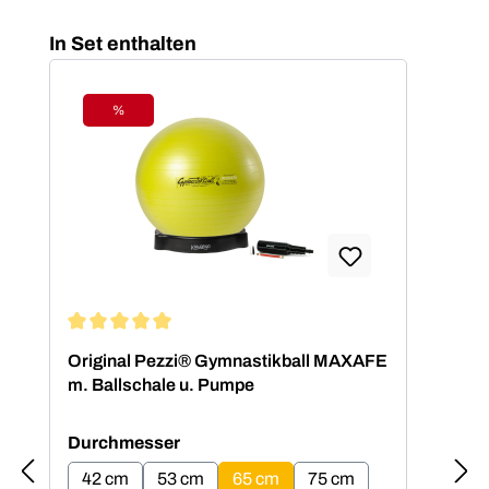
Produktgalerie überspringen
In Set enthalten
%
Rabatt
Durchschnittliche Bewertung von 5 von 5 Sternen
Dur
Original Pezzi® Gymnastikball MAXAFE
Ori
m. Ballschale u. Pumpe
m. 
auswählen
Durchmesser
Du
42 cm
53 cm
65 cm
75 cm
4