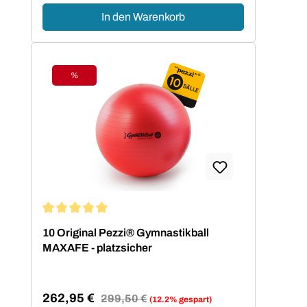
In den Warenkorb
%
Rabatt
Durchschnittliche Bewertung von 5 von 5 Sternen
10 Original Pezzi® Gymnastikball
MAXAFE - platzsicher
262,95 €
Regulärer Preis:
299,50 €
(12.2% gespart)
Verkaufspreis: