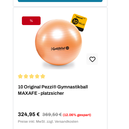
%
Rabatt
Durchschnittliche Bewertung von 5 von 5 Sternen
10 Original Pezzi® Gymnastikball
MAXAFE - platzsicher
324,95 €
Regulärer Preis:
369,50 €
(12.06% gespart)
Verkaufspreis:
Preise inkl. MwSt. zzgl. Versandkosten