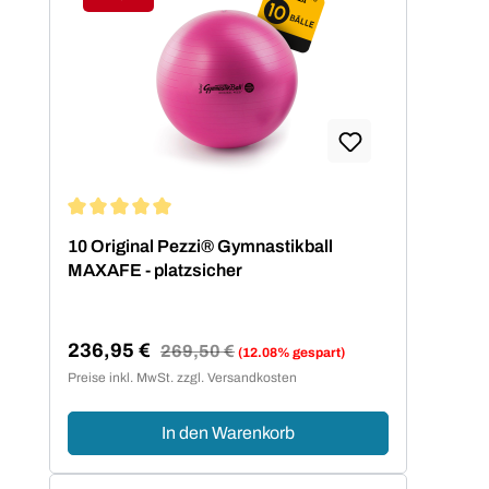
Rabatt
Durchschnittliche Bewertung von 5 von 5 Sternen
10 Original Pezzi® Gymnastikball
MAXAFE - platzsicher
236,95 €
Regulärer Preis:
269,50 €
(12.08% gespart)
Verkaufspreis:
Preise inkl. MwSt. zzgl. Versandkosten
In den Warenkorb