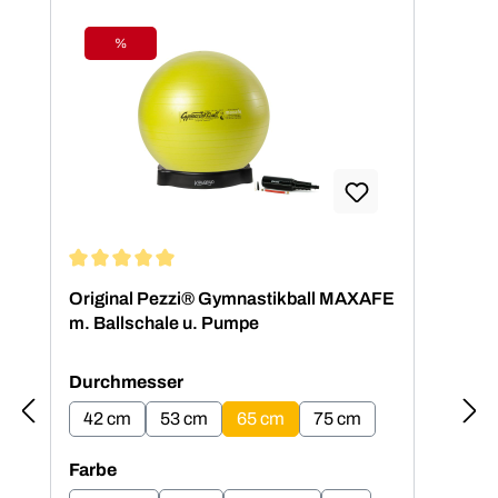
%
Rabatt
Durchschnittliche Bewertung von 5 von 5 Sternen
Dur
Original Pezzi® Gymnastikball MAXAFE
Ori
m. Ballschale u. Pumpe
m. 
auswählen
Durchmesser
Du
42 cm
53 cm
65 cm
75 cm
4
auswählen
Farbe
Far