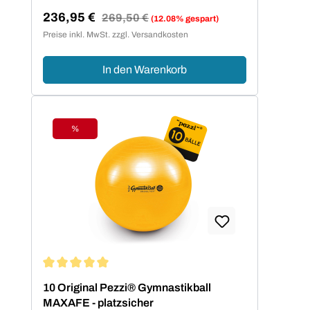
236,95 €
Regulärer Preis:
269,50 €
(12.08% gespart)
Verkaufspreis:
Preise inkl. MwSt. zzgl. Versandkosten
In den Warenkorb
%
Rabatt
Durchschnittliche Bewertung von 5 von 5 Sternen
10 Original Pezzi® Gymnastikball
MAXAFE - platzsicher