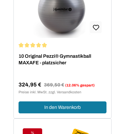
Durchschnittliche Bewertung von 5 von 5 Sternen
10 Original Pezzi® Gymnastikball
MAXAFE - platzsicher
324,95 €
Regulärer Preis:
369,50 €
(12.06% gespart)
Verkaufspreis:
Preise inkl. MwSt. zzgl. Versandkosten
In den Warenkorb
%