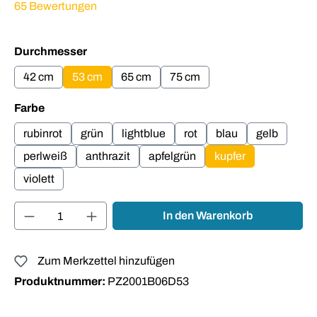
Durchschnittliche Bewertung von 4.93 von 5 Sternen
65 Bewertungen
auswählen
Durchmesser
42 cm
53 cm
65 cm
75 cm
auswählen
Farbe
rubinrot
grün
lightblue
rot
blau
gelb
perlweiß
anthrazit
apfelgrün
kupfer
violett
Produkt Anzahl: Gib den gewünschten Wert ei
In den Warenkorb
Zum Merkzettel hinzufügen
Produktnummer:
PZ2001B06D53