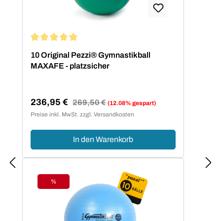
Durchschnittliche Bewertung von 5 von 5 Sternen
10 Original Pezzi® Gymnastikball
MAXAFE - platzsicher
236,95 €
Regulärer Preis:
269,50 €
(12.08% gespart)
Verkaufspreis:
Preise inkl. MwSt. zzgl. Versandkosten
In den Warenkorb
%
Rabatt