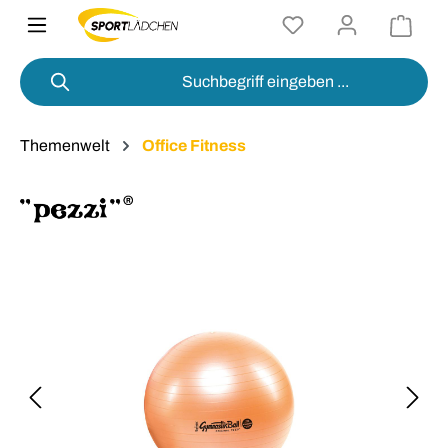
alt springen
Themenwelt
Office Fitness
Bildergalerie überspringen