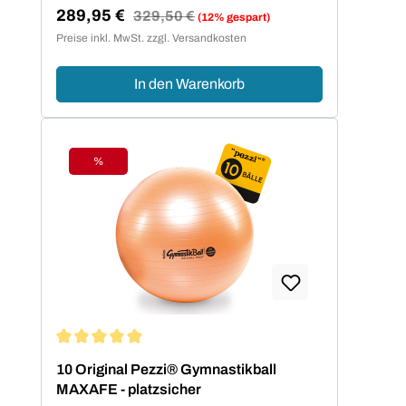
289,95 €
Regulärer Preis:
329,50 €
(12% gespart)
Verkaufspreis:
Preise inkl. MwSt. zzgl. Versandkosten
In den Warenkorb
%
Rabatt
Durchschnittliche Bewertung von 5 von 5 Sternen
10 Original Pezzi® Gymnastikball
MAXAFE - platzsicher