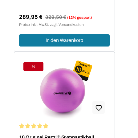
289,95 €
Regulärer Preis:
329,50 €
(12% gespart)
Verkaufspreis:
Preise inkl. MwSt. zzgl. Versandkosten
In den Warenkorb
%
Rabatt
Durchschnittliche Bewertung von 5 von 5 Sternen
10 Original Pezzi® Gymnastikball