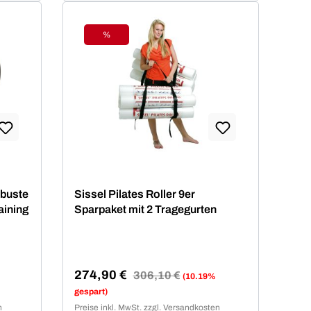
%
Rabatt
von 4.71 von 5 Sternen
obuste
Sissel Pilates Roller 9er
aining
Sparpaket mit 2 Tragegurten
274,90 €
Regulärer Preis:
306,10 €
(10.19%
Verkaufspreis:
gespart)
n
Preise inkl. MwSt. zzgl. Versandkosten