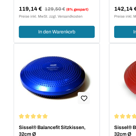
119,14 €
142,14 
Regulärer Preis:
129,50 €
(8% gespart)
Verkaufspreis:
Verkaufsp
Preise inkl. MwSt. zzgl. Versandkosten
Preise inkl. 
In den Warenkorb
I
Durchschnittliche Bewertung von 5 von 5 Sternen
Durchschn
Sissel® Balancefit Sitzkissen,
Sissel® B
32cm Ø
32cm Ø