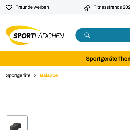
springen
Zur Hauptnavigation springen
Freunde werben
Fitnesstrends 20
Sportgeräte
The
Sportgeräte
Balance
Bildergalerie überspringen