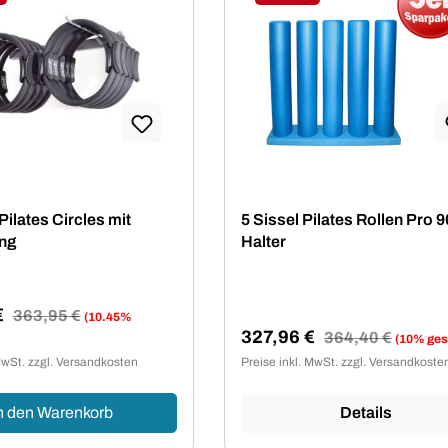
tt
Rabatt
Pilates Circles mit
5 Sissel Pilates Rollen Pro 
ng
Halter
€
Regulärer Preis:
363,95 €
(10.45%
327,96 €
reis:
Regulärer Preis:
364,40 €
(10% ges
Verkaufspreis:
MwSt. zzgl. Versandkosten
Preise inkl. MwSt. zzgl. Versandkoste
n den Warenkorb
Details