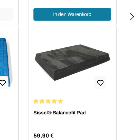
In den Warenkorb
von 5 von 5 Sternen
Durchschnittliche Bewertung von 5 von 5 Sterne
Sissel® Balancefit Pad
59,90 €
Regulärer Preis: