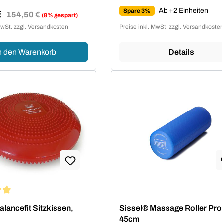
Ab +2 Einheiten
Spare 3%
€
Regulärer Preis:
154,50 €
(8% gespart)
reis:
MwSt. zzgl. Versandkosten
Preise inkl. MwSt. zzgl. Versandkoste
n den Warenkorb
Details
ittliche Bewertung von 5 von 5 Sternen
alancefit Sitzkissen,
Sissel® Massage Roller Pro
45cm