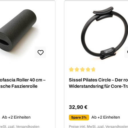
Durchschnittliche Bewertung 
ofascia Roller 40 cm –
Sissel Pilates Circle – Der r
sche Faszienrolle
Widerstandsring für Core-Tr
32,90 €
 Preis:
Regulärer Preis:
Ab +2 Einheiten
Ab +2 Einheiten
Spare 3%
MwSt. zzgl. Versandkosten
Preise inkl. MwSt. zzgl. Versandkoste