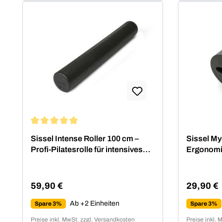
Jahre: ''gesund sitzen'' - Sissel
SitFit 2000er Jahre: "gesund
bewegen" - Pilates Equipment
2010er Jahre: "wohlfühlen" -
Myofascia-Training2020er Jahre:
Kombination der Themenwelten
Durchschnittliche Bewertung von 5 von 5 Sternen
Sissel Intense Roller 100 cm –
Sissel My
Profi-Pilatesrolle für intensives
Ergonomi
Training
59,90 €
29,90 €
Regulärer Preis:
Regulärer
Ab +2 Einheiten
Spare 3%
Spare 3%
Preise inkl. MwSt. zzgl. Versandkosten
Preise inkl. 