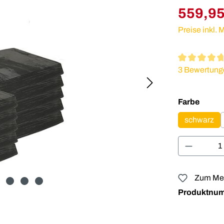
559,95
Preise inkl.
Durchschnitt
3 Bewertung
auswä
Farbe
schwarz
Produkt 
Zum Mer
Produktnu