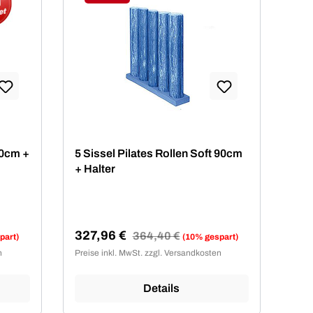
Rabatt
90cm +
5 Sissel Pilates Rollen Soft 90cm
+ Halter
327,96 €
Regulärer Preis:
364,40 €
part)
(10% gespart)
Verkaufspreis:
n
Preise inkl. MwSt. zzgl. Versandkosten
Details