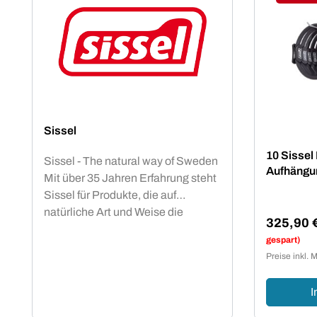
Raba
Sissel
10 Sissel 
Sissel - The natural way of Sweden
Aufhängu
Mit über 35 Jahren Erfahrung steht
Sissel für Produkte, die auf
natürliche Art und Weise die
325,90 
Gesundheit und das Wohlbefinden
Verkaufsp
gespart)
des Menschen unterstützen. Das
Preise inkl. 
Zubehör für ein noch effektiveres
Pilates-Training überzeugt seit
I
vielen Jahren mit Topqualität.Die
Entwicklung von Sissel:1990er