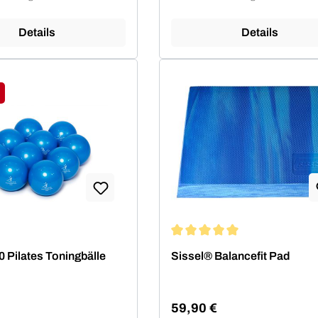
Details
Details
tt
Durchschnittliche Bewertung 
0 Pilates Toningbälle
Sissel® Balancefit Pad
59,90 €
Regulärer Preis: