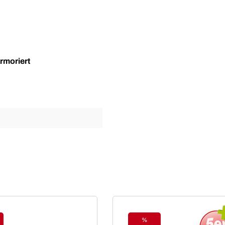
armoriert
%