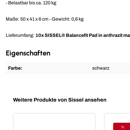
- Belastbar bis ca. 120 kg
Maße: 50 x 41 x 6 cm - Gewicht: 0,6 kg
Lieferumfang:
10x SISSEL® Balancefit Pad
in anthrazit m
Eigenschaften
Farbe:
schwarz
Produktgalerie überspringen
Weitere Produkte von Sissel ansehen
%