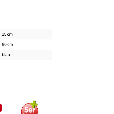
15 cm
90 cm
blau
tt