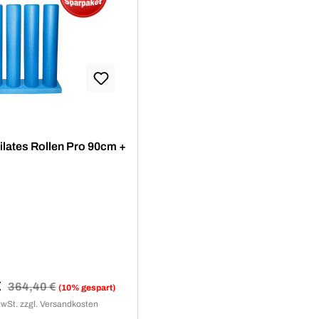
Pilates Rollen Pro 90cm +
€
Regulärer Preis:
364,40 €
(10% gespart)
reis:
MwSt. zzgl. Versandkosten