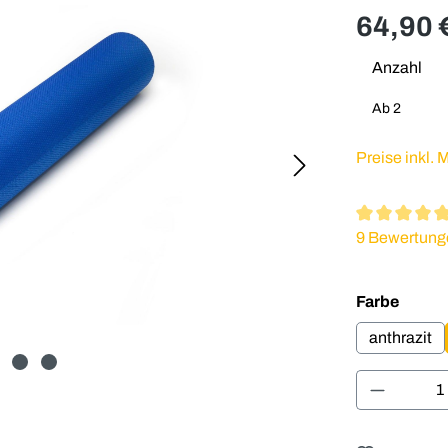
64,90 
Anzahl
Ab
2
Preise inkl.
Durchschnitt
9 Bewertung
auswä
Farbe
anthrazit
Produkt 