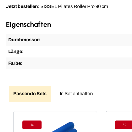
Jetzt bestellen:
SISSEL Pilates Roller Pro 90 cm
Eigenschaften
Durchmesser:
Länge:
Farbe:
Passende Sets
In Set enthalten
Produktgalerie überspringen
%
%
Rabatt
Raba