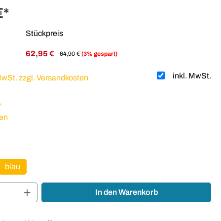
€*
Stückpreis
62,95 €
64,90 €
(3% gespart)
inkl. MwSt.
 MwSt. zzgl. Versandkosten
liche Bewertung von 5 von 5 Sternen
en
hlen
blau
Anzahl: Gib den gewünschten Wert ein oder
In den Warenkorb