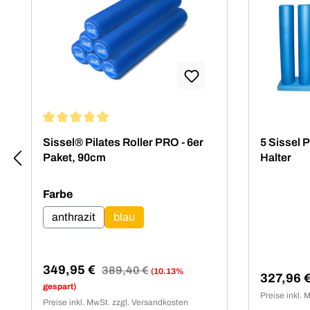
Durchschnittliche Bewertung von 5 von 5 Sternen
Sissel® Pilates Roller PRO - 6er
5 Sissel 
Paket, 90cm
Halter
auswählen
Farbe
anthrazit
blau
349,95 €
Regulärer Preis:
389,40 €
(10.13%
327,96 
Verkaufspreis:
Verkaufsp
gespart)
Preise inkl. 
Preise inkl. MwSt. zzgl. Versandkosten