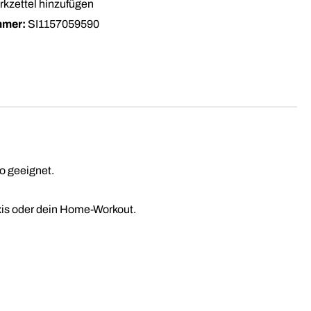
kzettel hinzufügen
mmer:
SI1157059590
o geeignet.
raxis oder dein Home-Workout.