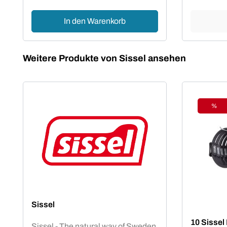
In den Warenkorb
Produktgalerie überspringen
Weitere Produkte von Sissel ansehen
%
Raba
Sissel
10 Sissel 
Sissel - The natural way of Sweden