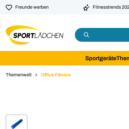
springen
Zur Hauptnavigation springen
Freunde werben
Fitnesstrends 20
Sportgeräte
The
Themenwelt
Office Fitness
Bildergalerie überspringen