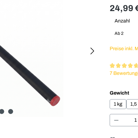
24,99 
Anzahl
Ab
2
Preise inkl.
Durchschnitt
7 Bewertung
aus
Gewicht
1 kg
1,5
Produkt 