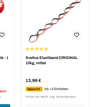
von 5 von 5 Sternen
Durchschnittliche Bewertung von 5 von 5 Sterne
s - 1
Sveltus Elastiband ORIGINAL
10kg, mittel
13,99 €
Regulärer Preis:
Ab +2 Einheiten
Spare 3%
part)
n
Preise inkl. MwSt. zzgl. Versandkosten