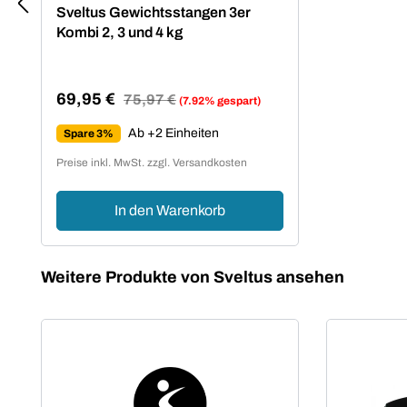
Sveltus Gewichtsstangen 3er
Kombi 2, 3 und 4 kg
69,95 €
Regulärer Preis:
75,97 €
(7.92% gespart)
Verkaufspreis:
Ab +2 Einheiten
Spare 3%
Preise inkl. MwSt. zzgl. Versandkosten
In den Warenkorb
Produktgalerie überspringen
Weitere Produkte von Sveltus ansehen