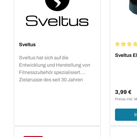
Sveltus
Durchschn
Sveltus E
Sveltus hat sich auf die
Entwicklung und Herstellung von
Fitnesszubehör spezialisiert.
Zielgruppe des seit 30 Jahren
bestehenden französichen
3,99 €
Unternehmens sind professionelle
Regulärer
Preise inkl. 
und semi-professionelle Sportler
und Trainer. Markenprodukte für
I
das funktionale Training wie das
Elastiband oder die Sveltings
überzeugen seit Jahren