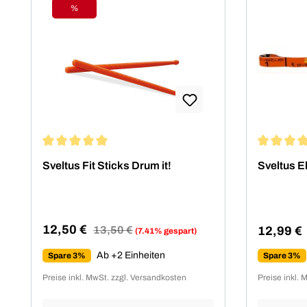
Physiotherapeuten und
%
Rabatt
Fitnessstudiobetreiber durch ihre
gleichbleibend zuverlässige
Qualität.
Durchschnittliche Bewertung von 5 von 5 Sternen
Durchschn
Sveltus Fit Sticks Drum it!
Sveltus 
12,50 €
Regulärer Preis:
13,50 €
12,99 €
(7.41% gespart)
Verkaufspreis:
Regulärer
Ab +2 Einheiten
Spare 3%
Spare 3%
Preise inkl. MwSt. zzgl. Versandkosten
Preise inkl. 