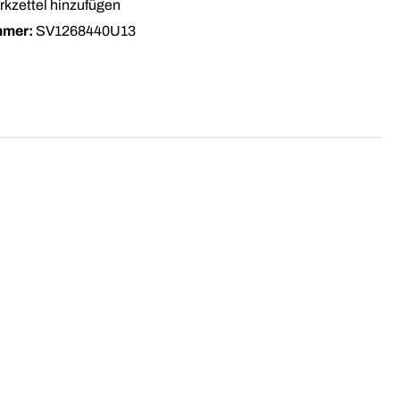
kzettel hinzufügen
mmer:
SV1268440U13