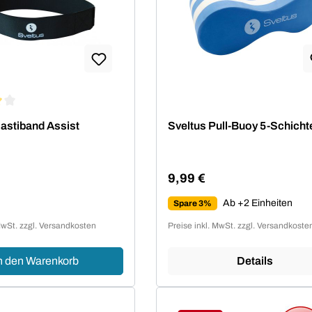
ittliche Bewertung von 4 von 5 Sternen
lastiband Assist
Sveltus Pull-Buoy 5-Schicht
9,99 €
Regulärer Preis:
Ab +2 Einheiten
Spare 3%
 Preis:
MwSt. zzgl. Versandkosten
Preise inkl. MwSt. zzgl. Versandkoste
n den Warenkorb
Details