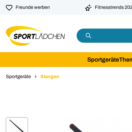
springen
Zur Hauptnavigation springen
Freunde werben
Fitnesstrends 20
Sportgeräte
The
Sportgeräte
Stangen
Bildergalerie überspringen