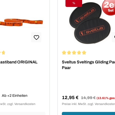
%
Rabatt
ittliche Bewertung von 4.7 von 5 Sternen
Durchschnittliche Bewertung 
Elastiband ORIGINAL
Sveltus Sveltings Gliding Pad
Paar
 Preis:
Ab +2 Einheiten
12,95 €
Regulärer Preis:
14,99 €
(13.61% ges
Verkaufspreis:
MwSt. zzgl. Versandkosten
Preise inkl. MwSt. zzgl. Versandkoste