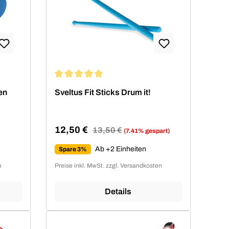
Durchschnittliche Bewertung von 5 von 5 Sterne
en
Sveltus Fit Sticks Drum it!
12,50 €
Regulärer Preis:
13,50 €
(7.41% gespart)
Verkaufspreis:
Ab +2 Einheiten
Spare 3%
n
Preise inkl. MwSt. zzgl. Versandkosten
Details