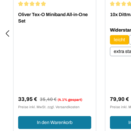
Durchschnittliche Bewertung von 5 von 5 Sternen
Durchschn
Oliver Tex-O Miniband All-in-One
10x Dittm
Set
Widersta
leicht
extra st
Verkaufspreis:
Regulärer Preis:
Verkaufsp
33,95 €
79,90 €
35,40 €
(4.1% gespart)
Preise inkl. MwSt. zzgl. Versandkosten
Preise inkl. 
In den Warenkorb
I