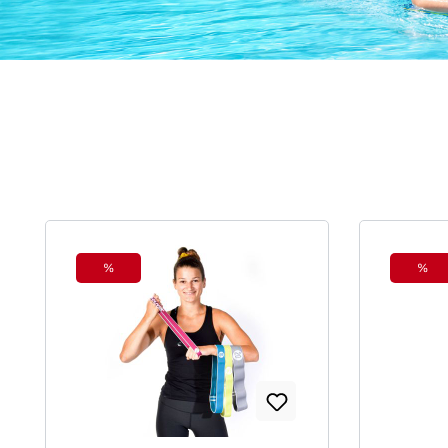
Produktgalerie überspringen
%
%
Rabatt
Raba