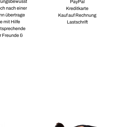
ährungsbewusst
PayPal
och nach einer
Kreditkarte
nn übertrage
Kauf auf Rechnung
 mit Hilfe
Lastschrift
entsprechende
r Freunde &