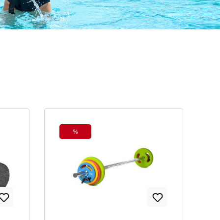
%
Rabatt