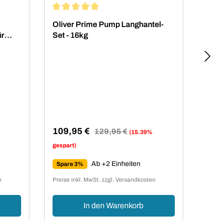
von 4.81 von 5 Sternen
Durchschnittliche Bewertung von 5 von 5 Sterne
Dur
Oliver Prime Pump Langhantel-
Oli
ür
Set - 16kg
Gew
2x
2x
Gew
Verkaufspreis:
Regulärer Preis:
109,95 €
129,95 €
(15.39%
Ver
17
gespart)
Ab +2 Einheiten
Spare 3%
Sp
n
Preise inkl. MwSt. zzgl. Versandkosten
Preis
In den Warenkorb