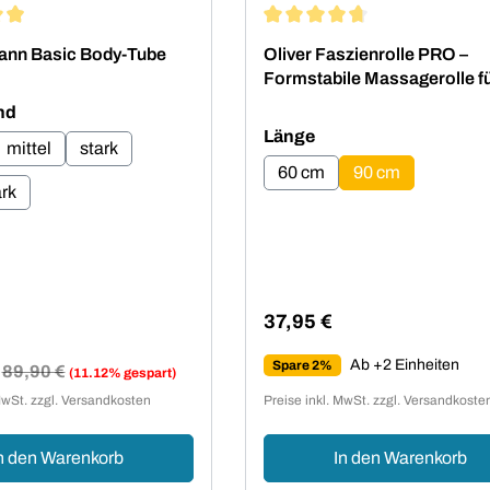
ittliche Bewertung von 4.88 von 5 Sternen
Durchschnittliche Bewertung 
ann Basic Body-Tube
Oliver Faszienrolle PRO –
Formstabile Massagerolle f
Faszientraining
auswählen
nd
auswählen
Länge
mittel
stark
60 cm
90 cm
ark
Regulärer Preis:
37,95 €
Ab +2 Einheiten
Spare 2%
reis:
Regulärer Preis:
89,90 €
(11.12% gespart)
MwSt. zzgl. Versandkosten
Preise inkl. MwSt. zzgl. Versandkoste
n den Warenkorb
In den Warenkorb