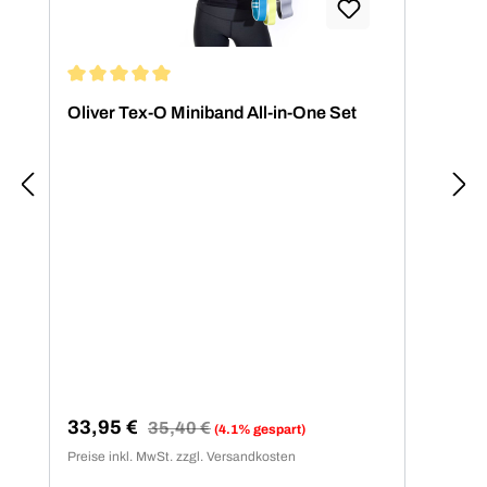
Durchschnittliche Bewertung von 5 von 5 Sternen
Dur
Oliver Tex-O Miniband All-in-One Set
10x
Wid
le
Verkaufspreis:
Regulärer Preis:
Ver
33,95 €
79
35,40 €
(4.1% gespart)
Preise inkl. MwSt. zzgl. Versandkosten
Preis