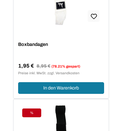
Boxbandagen
1,95 €
Regulärer Preis:
8,95 €
(78.21% gespart)
Verkaufspreis:
Preise inkl. MwSt. zzgl. Versandkosten
In den Warenkorb
%
Rabatt