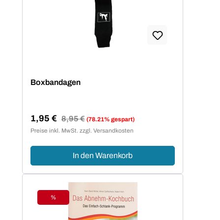
Boxbandagen
1,95 €
Regulärer Preis:
8,95 €
(78.21% gespart)
Verkaufspreis:
Preise inkl. MwSt. zzgl. Versandkosten
In den Warenkorb
%
Rabatt