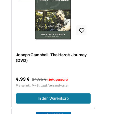
Rabatt
Joseph Campbell: The Hero´s Journey
(DVD)
4,99 €
Regulärer Preis:
24,95 €
(80% gespart)
Verkaufspreis:
Preise inkl. MwSt. zzgl. Versandkosten
In den Warenkorb