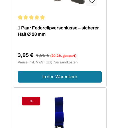
Durchschnittliche Bewertung von 5 von 5 Sternen
1 Paar Federclipverschlüsse – sicherer
Halt Ø 28 mm
3,95 €
Regulärer Preis:
4,95 €
(20.2% gespart)
Verkaufspreis:
Preise inkl. MwSt. zzgl. Versandkosten
In den Warenkorb
%
Rabatt