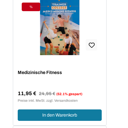
%
Rabatt
Medizinische Fitness
11,95 €
Regulärer Preis:
24,95 €
(52.1% gespart)
Verkaufspreis:
Preise inkl. MwSt. zzgl. Versandkosten
In den Warenkorb