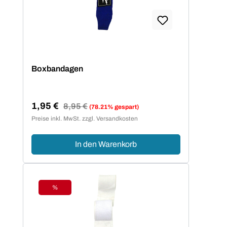
Boxbandagen
1,95 €
Regulärer Preis:
8,95 €
(78.21% gespart)
Verkaufspreis:
Preise inkl. MwSt. zzgl. Versandkosten
In den Warenkorb
%
Rabatt