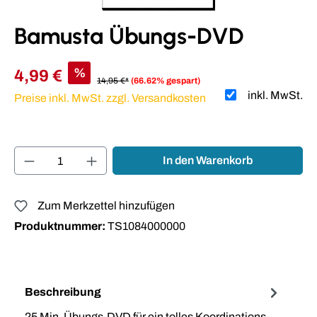
Bamusta Übungs-DVD
%
4,99 €
14,95 €*
(66.62% gespart)
inkl. MwSt.
Preise inkl. MwSt. zzgl. Versandkosten
Produkt Anzahl: Gib den gewünschten Wert ei
In den Warenkorb
Zum Merkzettel hinzufügen
Produktnummer:
TS1084000000
Beschreibung
25 Min. Übungs-DVD für ein tolles Koordinations-