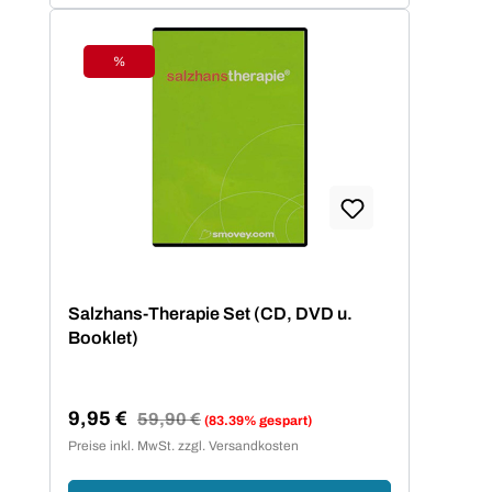
%
Rabatt
Salzhans-Therapie Set (CD, DVD u.
Booklet)
9,95 €
Regulärer Preis:
59,90 €
(83.39% gespart)
Verkaufspreis:
Preise inkl. MwSt. zzgl. Versandkosten