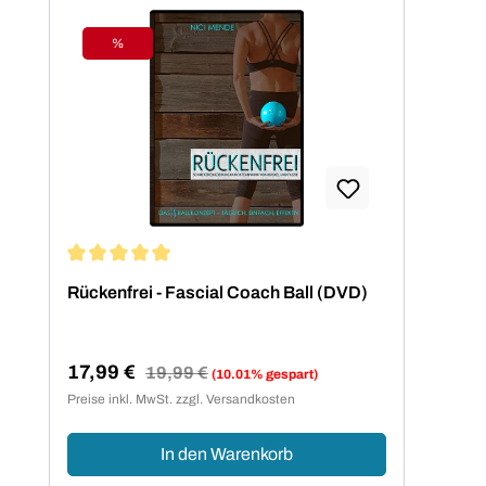
%
Rabatt
Durchschnittliche Bewertung von 5 von 5 Sternen
Rückenfrei - Fascial Coach Ball (DVD)
17,99 €
Regulärer Preis:
19,99 €
(10.01% gespart)
Verkaufspreis:
Preise inkl. MwSt. zzgl. Versandkosten
In den Warenkorb