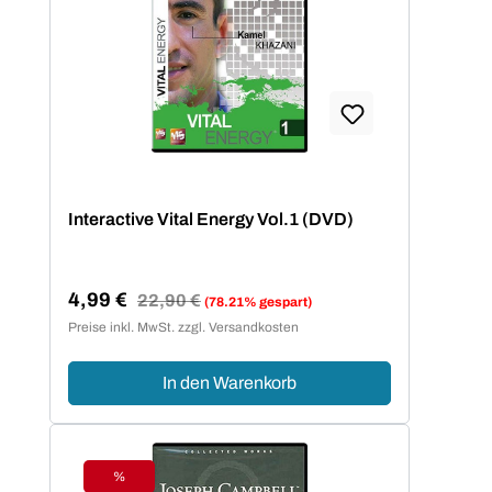
Interactive Vital Energy Vol.1 (DVD)
4,99 €
Regulärer Preis:
22,90 €
(78.21% gespart)
Verkaufspreis:
Preise inkl. MwSt. zzgl. Versandkosten
In den Warenkorb
%