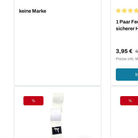
keine Marke
Durchschn
1 Paar Fe
sicherer 
3,95 €
R
4
Verkaufsp
Preise inkl. 
I
%
%
Rabatt
Raba