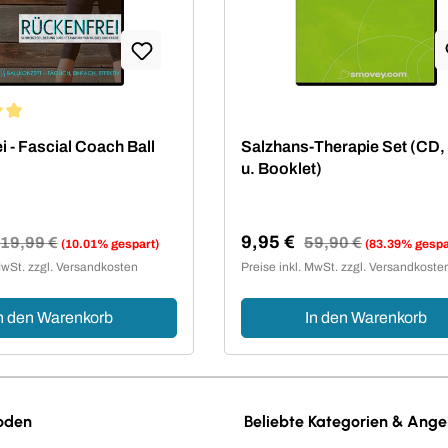
ittliche Bewertung von 5 von 5 Sternen
i - Fascial Coach Ball
Salzhans-Therapie Set (CD
u. Booklet)
9,95 €
Regulärer Preis:
19,99 €
Regulärer Preis:
59,90 €
(10.01% gespart)
(83.39% gespa
reis:
Verkaufspreis:
MwSt. zzgl. Versandkosten
Preise inkl. MwSt. zzgl. Versandkoste
n den Warenkorb
In den Warenkorb
oden
Beliebte Kategorien & Ang