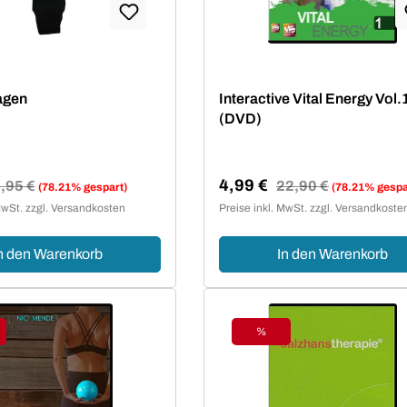
agen
Interactive Vital Energy Vol.
(DVD)
4,99 €
egulärer Preis:
,95 €
Regulärer Preis:
22,90 €
(78.21% gespart)
(78.21% gespa
reis:
Verkaufspreis:
MwSt. zzgl. Versandkosten
Preise inkl. MwSt. zzgl. Versandkoste
n den Warenkorb
In den Warenkorb
%
tt
Rabatt