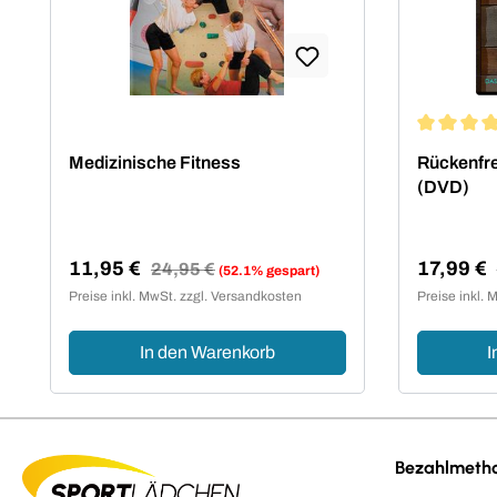
Durchschn
Medizinische Fitness
Rückenfre
(DVD)
11,95 €
17,99 €
Regulärer Preis:
24,95 €
(52.1% gespart)
Verkaufspreis:
Verkaufsp
Preise inkl. MwSt. zzgl. Versandkosten
Preise inkl. 
In den Warenkorb
I
Bezahlmeth