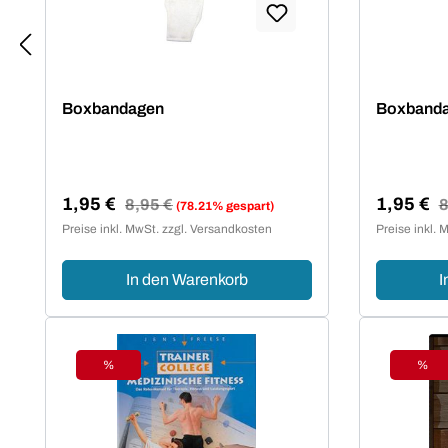
Boxbandagen
Boxband
1,95 €
1,95 €
Regulärer Preis:
8,95 €
R
8
(78.21% gespart)
Verkaufspreis:
Verkaufsp
Preise inkl. MwSt. zzgl. Versandkosten
Preise inkl. 
In den Warenkorb
I
%
%
Rabatt
Raba