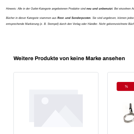
Hinweis: Alle in der Outlet-Kategorie angebotenen Produkte sind
neu und unbenutzt
. Bei einzelnen A
Bücher in dieser Kategorie stammen aus
Rest- und Sonderposten
. Sie sind ungelesen, können jedo
entsprechende Markierung (z. B. Stempel) durch den Verlag oder Händler. Nicht gekennzeichnete Büc
Produktgalerie überspringen
Weitere Produkte von keine Marke ansehen
%
Raba