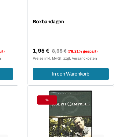
Boxbandagen
1,95 €
Regulärer Preis:
8,95 €
rt)
(78.21% gespart)
Verkaufspreis:
n
Preise inkl. MwSt. zzgl. Versandkosten
In den Warenkorb
%
Rabatt