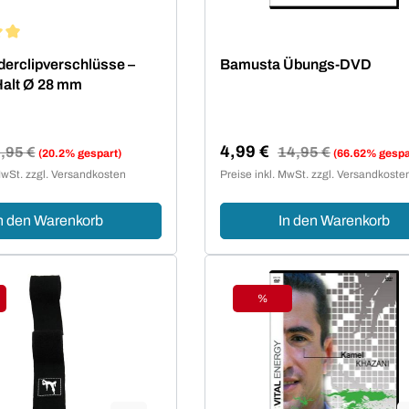
ittliche Bewertung von 5 von 5 Sternen
derclipverschlüsse –
Bamusta Übungs-DVD
Halt Ø 28 mm
4,99 €
egulärer Preis:
,95 €
Regulärer Preis:
14,95 €
(20.2% gespart)
(66.62% gespa
reis:
Verkaufspreis:
MwSt. zzgl. Versandkosten
Preise inkl. MwSt. zzgl. Versandkoste
n den Warenkorb
In den Warenkorb
%
tt
Rabatt