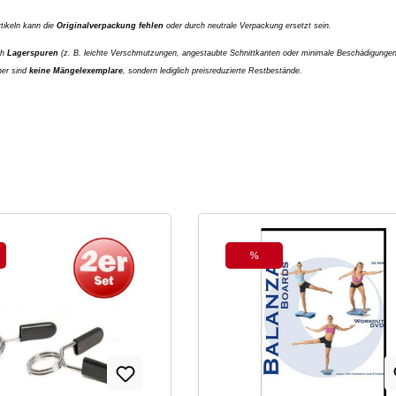
rtikeln kann die
Originalverpackung fehlen
oder durch neutrale Verpackung ersetzt sein.
ch
Lagerspuren
(z. B. leichte Verschmutzungen, angestaubte Schnittkanten oder minimale Beschädigungen 
her sind
keine Mängelexemplare
, sondern lediglich preisreduzierte Restbestände.
%
tt
Rabatt