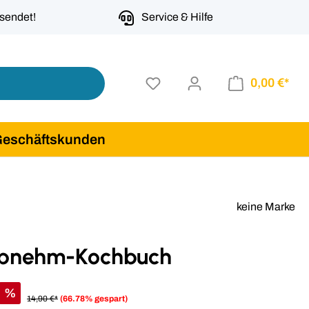
rsendet!
Service & Hilfe
0,00 €*
Geschäftskunden
keine Marke
bnehm-Kochbuch
%
14,90 €*
(66.78% gespart)