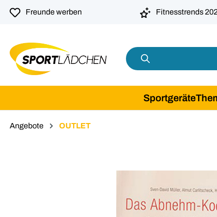
springen
Zur Hauptnavigation springen
Freunde werben
Fitnesstrends 20
Sportgeräte
The
Angebote
OUTLET
Bildergalerie überspringen