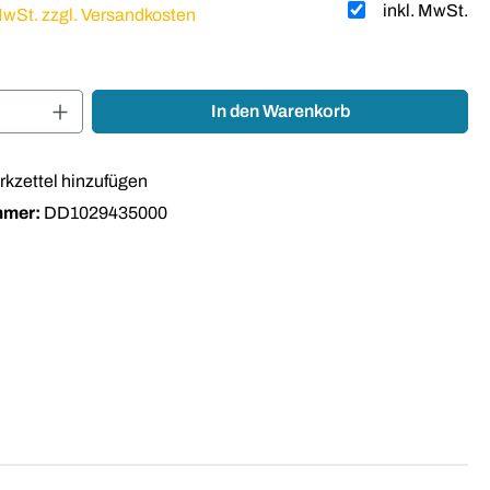
inkl. MwSt.
 MwSt. zzgl. Versandkosten
Anzahl: Gib den gewünschten Wert ein oder
In den Warenkorb
kzettel hinzufügen
mmer:
DD1029435000