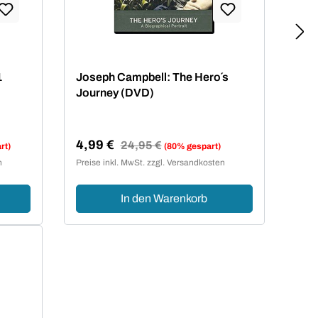
1
Joseph Campbell: The Hero´s
Journey (DVD)
4,99 €
Regulärer Preis:
24,95 €
rt)
(80% gespart)
Verkaufspreis:
n
Preise inkl. MwSt. zzgl. Versandkosten
In den Warenkorb