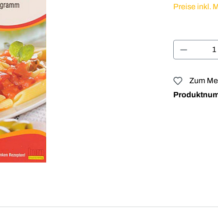
Preise inkl.
Produkt 
Zum Mer
Produktnu