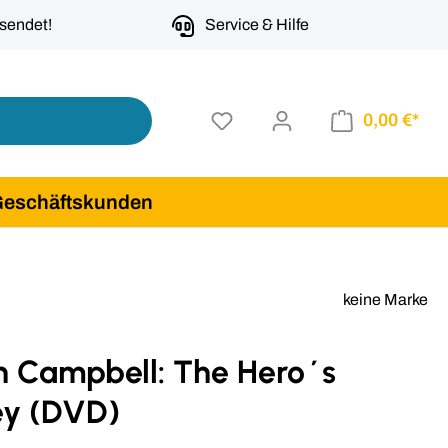
rsendet!
Service & Hilfe
0,00 €*
Geschäftskunden
keine Marke
h Campbell: The Hero´s
ey (DVD)