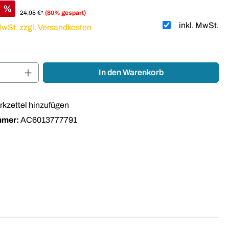
%
24,95 €*
(80% gespart)
inkl. MwSt.
 MwSt. zzgl. Versandkosten
Anzahl: Gib den gewünschten Wert ein oder
In den Warenkorb
kzettel hinzufügen
mmer:
AC6013777791