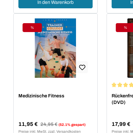
In den Warenkorb
I
%
%
Rabatt
Raba
Durchschn
Medizinische Fitness
Rückenfre
(DVD)
11,95 €
17,99 €
Regulärer Preis:
24,95 €
(52.1% gespart)
Verkaufspreis:
Verkaufsp
Preise inkl. MwSt. zzgl. Versandkosten
Preise inkl. 