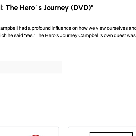
: The Hero´s Journey (DVD)"
h Campbell had a profound influence on how we view ourselves and
which he said 'Yes.' The Hero's Journey Campbell's own quest was a