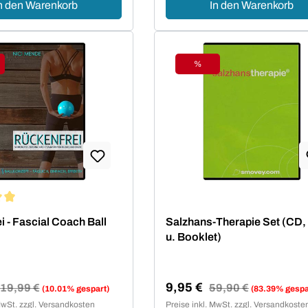
n den Warenkorb
In den Warenkorb
%
tt
Rabatt
ittliche Bewertung von 5 von 5 Sternen
i - Fascial Coach Ball
Salzhans-Therapie Set (CD
u. Booklet)
9,95 €
Regulärer Preis:
19,99 €
Regulärer Preis:
59,90 €
(10.01% gespart)
(83.39% gespa
reis:
Verkaufspreis:
MwSt. zzgl. Versandkosten
Preise inkl. MwSt. zzgl. Versandkoste