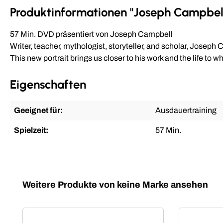
Produktinformationen "Joseph Campbell
57 Min. DVD präsentiert von Joseph Campbell
Writer, teacher, mythologist, storyteller, and scholar, Josep
This new portrait brings us closer to his work and the life to 
Eigenschaften
Geeignet für:
Ausdauertraining
Spielzeit:
57 Min.
Produktgalerie überspringen
Weitere Produkte von keine Marke ansehen