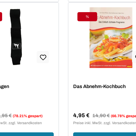
%
tt
Rabatt
agen
Das Abnehm-Kochbuch
4,95 €
egulärer Preis:
,95 €
Regulärer Preis:
14,90 €
(78.21% gespart)
(66.78% gespa
reis:
Verkaufspreis:
MwSt. zzgl. Versandkosten
Preise inkl. MwSt. zzgl. Versandkoste