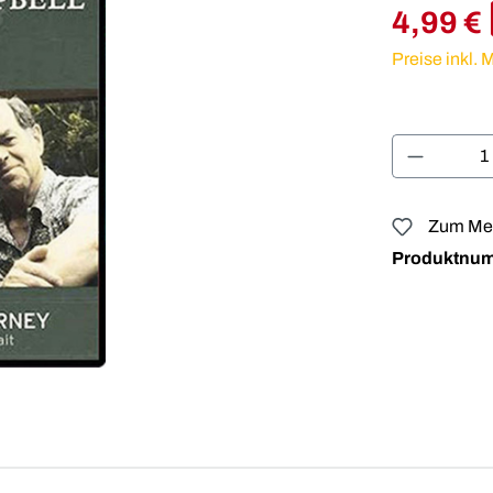
4,99 €
Preise inkl.
Produkt 
Zum Mer
Produktnu