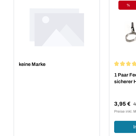
%
Raba
keine Marke
Durchschn
1 Paar Fe
sicherer 
3,95 €
R
4
Verkaufsp
Preise inkl. 
I