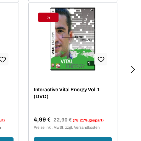
%
Rabatt
Interactive Vital Energy Vol.1
(DVD)
4,99 €
Regulärer Preis:
22,90 €
rt)
(78.21% gespart)
Verkaufspreis:
n
Preise inkl. MwSt. zzgl. Versandkosten