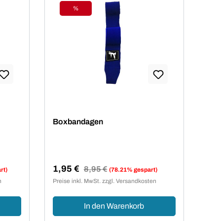
%
Rabatt
Boxbandagen
1,95 €
Regulärer Preis:
8,95 €
rt)
(78.21% gespart)
Verkaufspreis:
n
Preise inkl. MwSt. zzgl. Versandkosten
In den Warenkorb