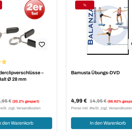
%
tt
Rabatt
ittliche Bewertung von 5 von 5 Sternen
derclipverschlüsse –
Bamusta Übungs-DVD
Halt Ø 28 mm
4,99 €
egulärer Preis:
,95 €
Regulärer Preis:
14,95 €
(20.2% gespart)
(66.62% gespa
reis:
Verkaufspreis:
MwSt. zzgl. Versandkosten
Preise inkl. MwSt. zzgl. Versandkoste
n den Warenkorb
In den Warenkorb