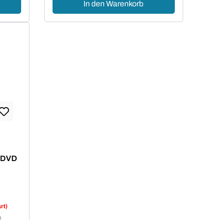
In den Warenkorb
, DVD
rt)
n