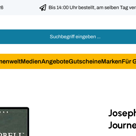
26
Bis 14:00 Uhr bestellt, am selben Tag ve
menwelt
Medien
Angebote
Gutscheine
Marken
Für 
Josep
Journ