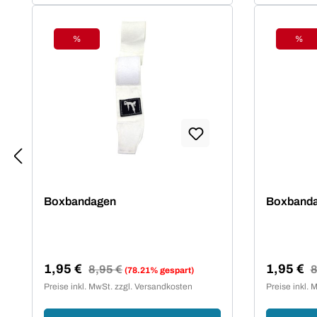
%
%
Rabatt
Raba
Boxbandagen
Boxband
1,95 €
1,95 €
Regulärer Preis:
8,95 €
R
8
(78.21% gespart)
Verkaufspreis:
Verkaufsp
Preise inkl. MwSt. zzgl. Versandkosten
Preise inkl. 