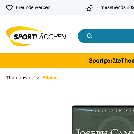
springen
Zur Hauptnavigation springen
Freunde werben
Fitnesstrends 20
Sportgeräte
The
Themenwelt
Pilates
Bildergalerie überspringen