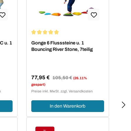
von 4.5 von 5 Sternen
Durchschnittliche Bewertung von 5 von 5 Sterne
C u. 1
Gonge 6 Flusssteine u. 1
Bouncing River Stone, 7teilig
77,95 €
Regulärer Preis:
105,50 €
(26.11%
Verkaufspreis:
gespart)
n
Preise inkl. MwSt. zzgl. Versandkosten
In den Warenkorb
%