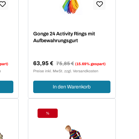
Gonge 24 Activity Rings mit
Aufbewahrungsgurt
63,95 €
Regulärer Preis:
75,85 €
part)
(15.69% gespart)
Verkaufspreis:
n
Preise inkl. MwSt. zzgl. Versandkosten
In den Warenkorb
%
Rabatt