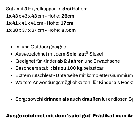
Satz mit
3
Hügelkuppen in
drei
Höhen:
1x
43 x 43 x 43 cm - Höhe:
26cm
1x
41 x 41 x 41 cm - Höhe:
17cm
1x
38 x 37 x 37 cm - Höhe:
8.5cm
In- und Outdoor geeignet
®
Ausgezeichnet mit dem
Spiel gut
Siegel
Geeignet für Kinder
ab 2 Jahren
und Erwachsene
Besonders stabil:
bis zu 100 kg
belastbar
Extrem rutschfest - Unterseite mit kompletter Gummiu
Weitere Anwendungsmöglichkeiten: für Kinder als Hocker,
Sorgt sowohl
drinnen als auch draußen
für endlosen S
Ausgezeichnet mit dem
'spiel gut'
Prädikat vom Ar