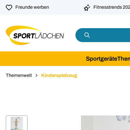
springen
Zur Hauptnavigation springen
Freunde werben
Fitnesstrends 20
Sportgeräte
The
Themenwelt
Kinderspielzeug
Bildergalerie überspringen