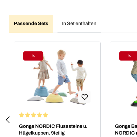
Passende Sets
In Set enthalten
Produktgalerie überspringen
%
%
Rabatt
Raba
Durchschnittliche Bewertung von 5 von 5 Sternen
Gonge NORDIC Flusssteine u.
Gonge Ba
Hügelkuppen, 9teilig
NORDIC m