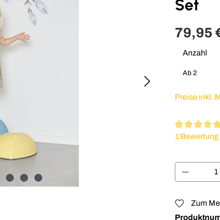
Set
79,95 
Anzahl
Ab
2
Preise inkl.
Durchschnitt
1 Bewertung
Produkt 
Zum Mer
Produktnu