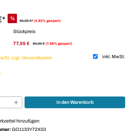
€*
%
84,00 €*
(4.82% gespart)
Stückpreis
77,55 €
84,00 €
(7.68% gespart)
inkl. MwSt.
 MwSt. zzgl. Versandkosten
liche Bewertung von 5 von 5 Sternen
Anzahl: Gib den gewünschten Wert ein oder
In den Warenkorb
kzettel hinzufügen
mmer:
GO1133Y72X03