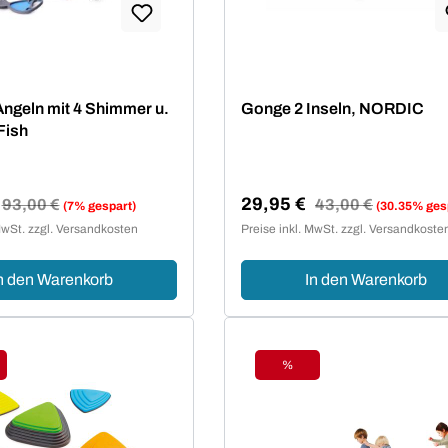
ngeln mit 4 Shimmer u.
Gonge 2 Inseln, NORDIC
Fish
29,95 €
Regulärer Preis:
93,00 €
Regulärer Preis:
43,00 €
(7% gespart)
(30.35% ges
reis:
Verkaufspreis:
MwSt. zzgl. Versandkosten
Preise inkl. MwSt. zzgl. Versandkoste
n den Warenkorb
In den Warenkorb
%
tt
Rabatt