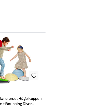
tt
lancierset Hügelkuppen
it Bouncing River