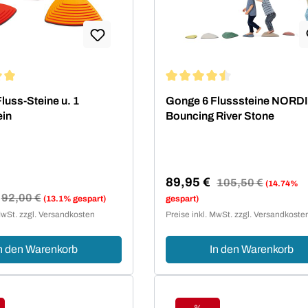
ittliche Bewertung von 5 von 5 Sternen
Durchschnittliche Bewertung 
luss-Steine u. 1
Gonge 6 Flusssteine NORDI
ein
Bouncing River Stone
89,95 €
Regulärer Preis:
105,50 €
(14.74%
Verkaufspreis:
Regulärer Preis:
92,00 €
(13.1% gespart)
gespart)
reis:
MwSt. zzgl. Versandkosten
Preise inkl. MwSt. zzgl. Versandkoste
n den Warenkorb
In den Warenkorb
%