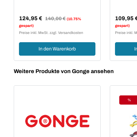
Stone, 4te
124,95 €
109,95 
Regulärer Preis:
140,00 €
(10.75%
Verkaufspreis:
Verkaufsp
gespart)
gespart)
Preise inkl. MwSt. zzgl. Versandkosten
Preise inkl. 
In den Warenkorb
I
Produktgalerie überspringen
Weitere Produkte von Gonge ansehen
%
Raba