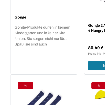
Gonge
Gonge 2 A
Gonge-Produkte dürfen in keinem
4 Hungry 
Kindergarten und in keiner Kita
fehlen. Sie sorgen nicht nur für
Spaß, sie sind auch
86,49 €
ein&nbsp;entscheidender Teil
Verkaufsp
Preise inkl. 
jeder Erziehung. Insbesondere
werden mithilfe dieses
I
Spielzeuges&nbsp;Koordination,
Gleichgewicht, Geschicklichkeit
und motorische
Fähigkeiten&nbsp;verbessert. Und
%
%
natürlich sorgt der Spaßfaktor für
Rabatt
Raba
ein&nbsp;tolles
Miteinander.&nbsp;Die Marke