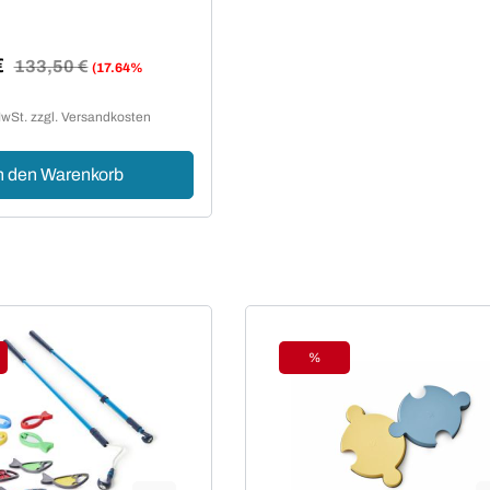
ilig
€
Regulärer Preis:
133,50 €
(17.64%
reis:
MwSt. zzgl. Versandkosten
n den Warenkorb
%
tt
Rabatt