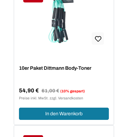
Rabatt
10er Paket Dittmann Body-Toner
54,90 €
Regulärer Preis:
61,00 €
(10% gespart)
Verkaufspreis:
Preise inkl. MwSt. zzgl. Versandkosten
In den Warenkorb