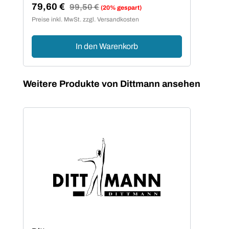
79,60 €
38
Regulärer Preis:
99,50 €
(20% gespart)
Verkaufspreis:
Ver
Preise inkl. MwSt. zzgl. Versandkosten
Preis
In den Warenkorb
Produktgalerie überspringen
Weitere Produkte von Dittmann ansehen