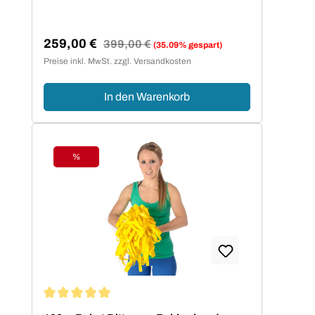
259,00 €
Regulärer Preis:
399,00 €
(35.09% gespart)
Verkaufspreis:
Preise inkl. MwSt. zzgl. Versandkosten
In den Warenkorb
%
Rabatt
Durchschnittliche Bewertung von 5 von 5 Sternen