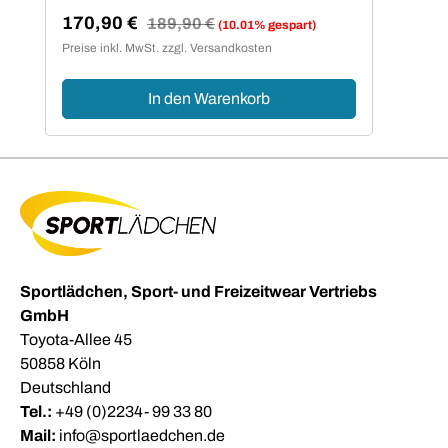
170,90 €
Regulärer Preis:
189,90 €
(10.01% gespart)
Verkaufspreis:
Preise inkl. MwSt. zzgl. Versandkosten
In den Warenkorb
Sportlädchen, Sport- und Freizeitwear Vertriebs
GmbH
Toyota-Allee 45
50858 Köln
Deutschland
Tel.:
+49 (0)2234- 99 33 80
Mail:
info@sportlaedchen.de