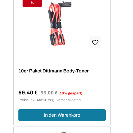
%
Rabatt
10er Paket Dittmann Body-Toner
59,40 €
Regulärer Preis:
66,00 €
(10% gespart)
Verkaufspreis:
Preise inkl. MwSt. zzgl. Versandkosten
In den Warenkorb