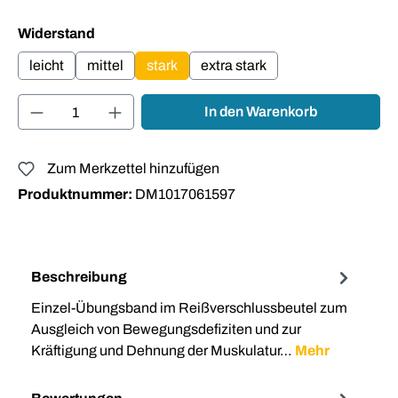
auswählen
Widerstand
leicht
mittel
stark
extra stark
Produkt Anzahl: Gib den gewünschten Wert ei
In den Warenkorb
Zum Merkzettel hinzufügen
Produktnummer:
DM1017061597
Beschreibung
Einzel-Übungsband im Reißverschlussbeutel zum
Ausgleich von Bewegungsdefiziten und zur
Kräftigung und Dehnung der Muskulatur…
Mehr