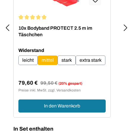
Durchschnittliche Bewertung von 4.92 von 5 Sternen
Dur
10x Bodyband PROTECT 2.5 m im
Bod
Täschchen
Set
auswählen
Widerstand
leicht
mittel
stark
extra stark
79,60 €
38
Regulärer Preis:
99,50 €
(20% gespart)
Verkaufspreis:
Ver
Preise inkl. MwSt. zzgl. Versandkosten
Preis
In den Warenkorb
Produktgalerie überspringen
In Set enthalten