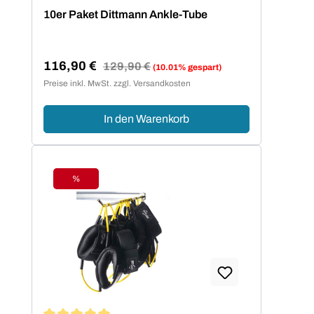
Durchschnittliche Bewertung von 5 von 5 Sternen
10er Paket Dittmann Ankle-Tube
116,90 €
Regulärer Preis:
129,90 €
(10.01% gespart)
Verkaufspreis:
Preise inkl. MwSt. zzgl. Versandkosten
In den Warenkorb
%
Rabatt