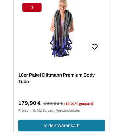
%
Rabatt
10er Paket Dittmann Premium Body
Tube
179,90 €
Regulärer Preis:
199,90 €
(10.01% gespart)
Verkaufspreis:
Preise inkl. MwSt. zzgl. Versandkosten
In den Warenkorb