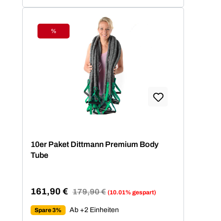
%
Rabatt
10er Paket Dittmann Premium Body
Tube
161,90 €
Regulärer Preis:
179,90 €
(10.01% gespart)
Verkaufspreis:
Ab +2 Einheiten
Spare 3%