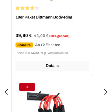
Durchschnittliche Bewertung von 4.2 von 5 Sternen
10er Paket Dittmann Body-Ring
39,60 €
Regulärer Preis:
44,00 €
(10% gespart)
Verkaufspreis:
Ab +2 Einheiten
Spare 3%
Preise inkl. MwSt. zzgl. Versandkosten
Details
%
Rabatt