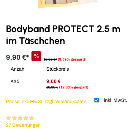
Bodyband PROTECT 2.5 m
im Täschchen
%
9,90 €*
10,95 €*
(9.59% gespart)
Anzahl
Stückpreis
9,60 €
Ab
2
10,95 €
(12.33% gespart)
inkl. MwSt.
Preise inkl. MwSt. zzgl. Versandkosten
Durchschnittliche Bewertung von 4.95 von 5 Sternen
27 Bewertungen