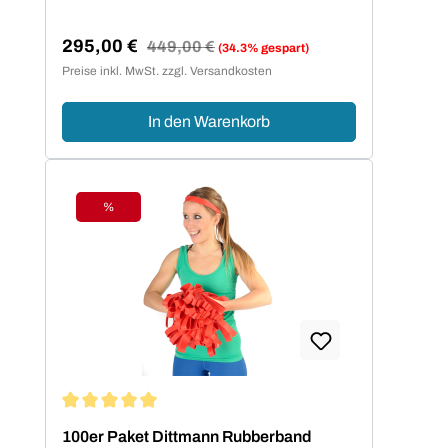
Sicherheit im Training.
295,00 €
Regulärer Preis:
449,00 €
(34.3% gespart)
Verkaufspreis:
Preise inkl. MwSt. zzgl. Versandkosten
In den Warenkorb
%
Rabatt
Durchschnittliche Bewertung von 5 von 5 Sternen
100er Paket Dittmann Rubberband