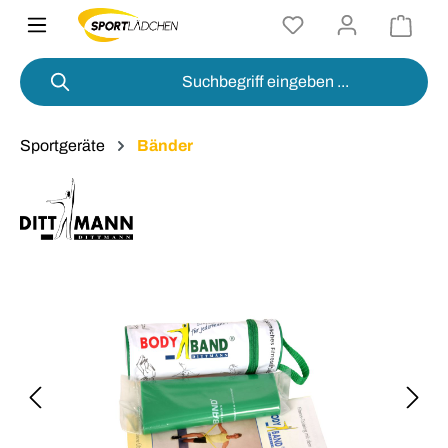
alt springen
Sportgeräte
Bänder
Bildergalerie überspringen