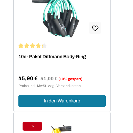
Durchschnittliche Bewertung von 4.2 von 5 Sternen
10er Paket Dittmann Body-Ring
45,90 €
Regulärer Preis:
51,00 €
(10% gespart)
Verkaufspreis:
Preise inkl. MwSt. zzgl. Versandkosten
In den Warenkorb
%
Rabatt