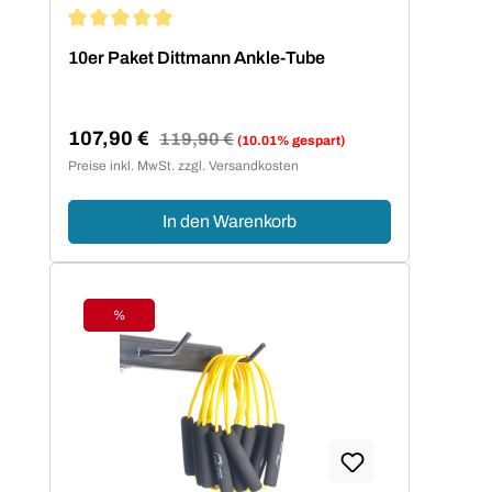
Durchschnittliche Bewertung von 5 von 5 Sternen
10er Paket Dittmann Ankle-Tube
107,90 €
Regulärer Preis:
119,90 €
(10.01% gespart)
Verkaufspreis:
Preise inkl. MwSt. zzgl. Versandkosten
In den Warenkorb
%
Rabatt