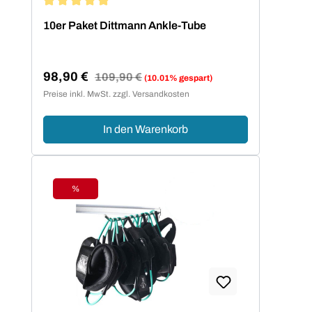
Durchschnittliche Bewertung von 5 von 5 Sternen
10er Paket Dittmann Ankle-Tube
98,90 €
Regulärer Preis:
109,90 €
(10.01% gespart)
Verkaufspreis:
Preise inkl. MwSt. zzgl. Versandkosten
In den Warenkorb
%
Rabatt