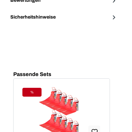
Bewertungen
Sicherheitshinweise
Produktgalerie überspringen
Passende Sets
%
Rabatt