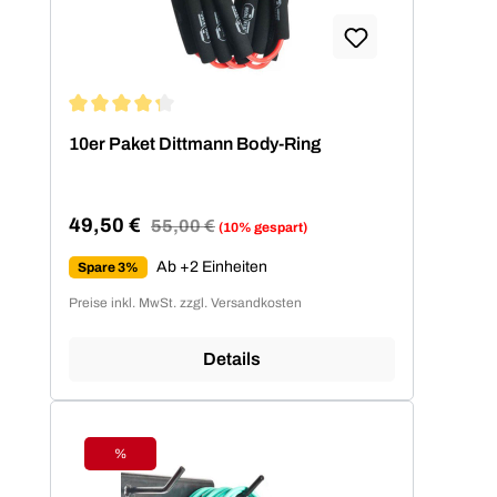
Durchschnittliche Bewertung von 4.2 von 5 Sternen
10er Paket Dittmann Body-Ring
49,50 €
Regulärer Preis:
55,00 €
(10% gespart)
Verkaufspreis:
Ab +2 Einheiten
Spare 3%
Preise inkl. MwSt. zzgl. Versandkosten
Details
%
Rabatt