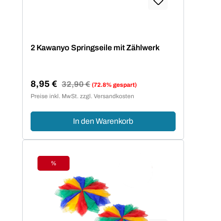
2 Kawanyo Springseile mit Zählwerk
8,95 €
Regulärer Preis:
32,90 €
(72.8% gespart)
Verkaufspreis:
Preise inkl. MwSt. zzgl. Versandkosten
In den Warenkorb
%
Rabatt