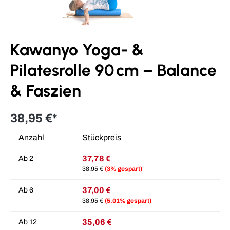
Kawanyo Yoga- &
Pilatesrolle 90 cm – Balance
& Faszien
38,95 €*
Anzahl
Stückpreis
37,78 €
Ab
2
38,95 €
(3% gespart)
37,00 €
Ab
6
38,95 €
(5.01% gespart)
35,06 €
Ab
12