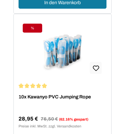
In den Warenkorb
%
Rabatt
Durchschnittliche Bewertung von 5 von 5 Sternen
10x Kawanyo PVC Jumping Rope
28,95 €
Regulärer Preis:
76,50 €
(62.16% gespart)
Verkaufspreis:
Preise inkl. MwSt. zzgl. Versandkosten