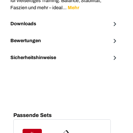
für vielseitiges Training: Balance, Stabilität,
Faszien und mehr – ideal…
Mehr
Downloads
Bewertungen
Sicherheitshinweise
Produktgalerie überspringen
Passende Sets