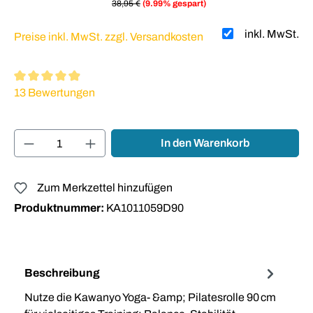
38,95 €
(9.99% gespart)
inkl. MwSt.
Preise inkl. MwSt. zzgl. Versandkosten
Durchschnittliche Bewertung von 4.92 von 5 Sternen
13 Bewertungen
Produkt Anzahl: Gib den gewünschten Wert ei
In den Warenkorb
Zum Merkzettel hinzufügen
Produktnummer:
KA1011059D90
Beschreibung
Nutze die Kawanyo Yoga- &amp; Pilatesrolle 90 cm