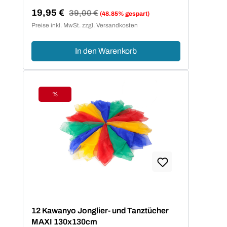
19,95 €
Regulärer Preis:
39,00 €
(48.85% gespart)
Verkaufspreis:
Preise inkl. MwSt. zzgl. Versandkosten
In den Warenkorb
%
Rabatt
12 Kawanyo Jonglier- und Tanztücher
MAXI 130x130cm