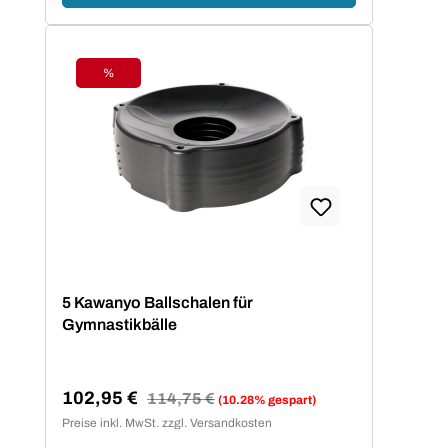
%
Rabatt
5 Kawanyo Ballschalen für
Gymnastikbälle
102,95 €
Regulärer Preis:
114,75 €
(10.28% gespart)
Verkaufspreis:
Preise inkl. MwSt. zzgl. Versandkosten