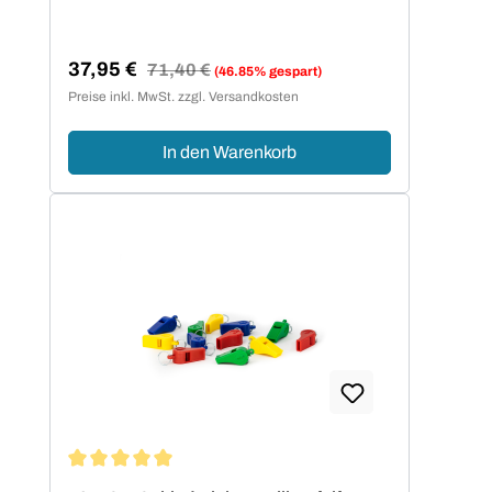
37,95 €
Regulärer Preis:
71,40 €
(46.85% gespart)
Verkaufspreis:
Preise inkl. MwSt. zzgl. Versandkosten
In den Warenkorb
Durchschnittliche Bewertung von 5 von 5 Sternen