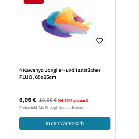
Rabatt
4 Kawanyo Jonglier- und Tanztücher
FLUO, 65x65cm
6,95 €
Regulärer Preis:
13,00 €
(46.54% gespart)
Verkaufspreis:
Preise inkl. MwSt. zzgl. Versandkosten
In den Warenkorb