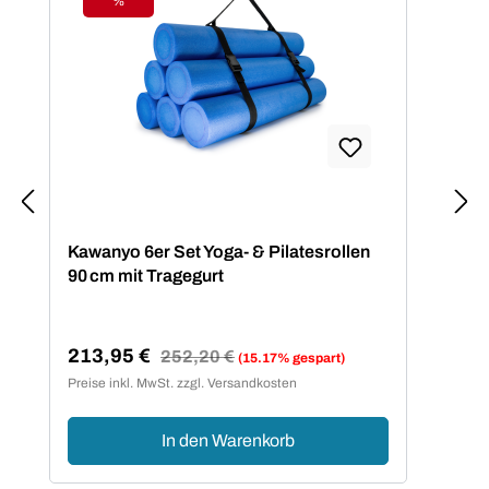
%
Rabatt
Kawanyo 6er Set Yoga- & Pilatesrollen
90 cm mit Tragegurt
213,95 €
Regulärer Preis:
252,20 €
(15.17% gespart)
Verkaufspreis:
Preise inkl. MwSt. zzgl. Versandkosten
In den Warenkorb