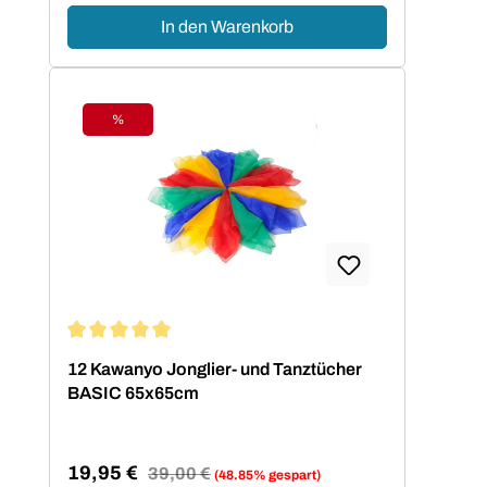
In den Warenkorb
%
Rabatt
Durchschnittliche Bewertung von 5 von 5 Sternen
12 Kawanyo Jonglier- und Tanztücher
BASIC 65x65cm
19,95 €
Regulärer Preis:
39,00 €
(48.85% gespart)
Verkaufspreis: