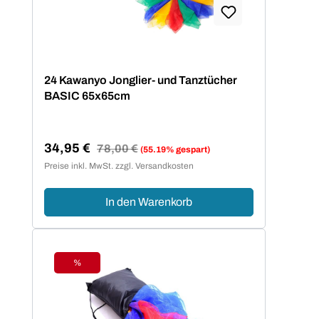
24 Kawanyo Jonglier- und Tanztücher
BASIC 65x65cm
34,95 €
Regulärer Preis:
78,00 €
(55.19% gespart)
Verkaufspreis:
Preise inkl. MwSt. zzgl. Versandkosten
In den Warenkorb
%
Rabatt