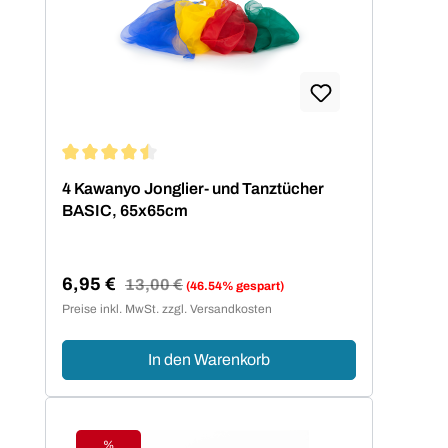
Durchschnittliche Bewertung von 4.5 von 5 Sternen
4 Kawanyo Jonglier- und Tanztücher
BASIC, 65x65cm
6,95 €
Regulärer Preis:
13,00 €
(46.54% gespart)
Verkaufspreis:
Preise inkl. MwSt. zzgl. Versandkosten
In den Warenkorb
%