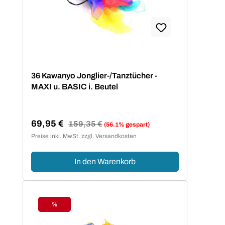
36 Kawanyo Jonglier-/Tanztücher -
MAXI u. BASIC i. Beutel
69,95 €
Regulärer Preis:
159,35 €
(56.1% gespart)
Verkaufspreis:
Preise inkl. MwSt. zzgl. Versandkosten
In den Warenkorb
%
Rabatt