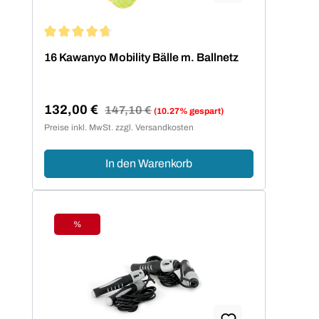
Durchschnittliche Bewertung von 4.75 von 5 Sternen
16 Kawanyo Mobility Bälle m. Ballnetz
132,00 €
Regulärer Preis:
147,10 €
(10.27% gespart)
Verkaufspreis:
Preise inkl. MwSt. zzgl. Versandkosten
In den Warenkorb
%
Rabatt