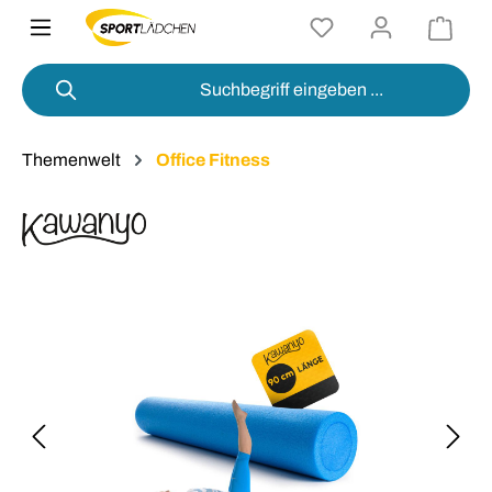
alt springen
Themenwelt
Office Fitness
Bildergalerie überspringen