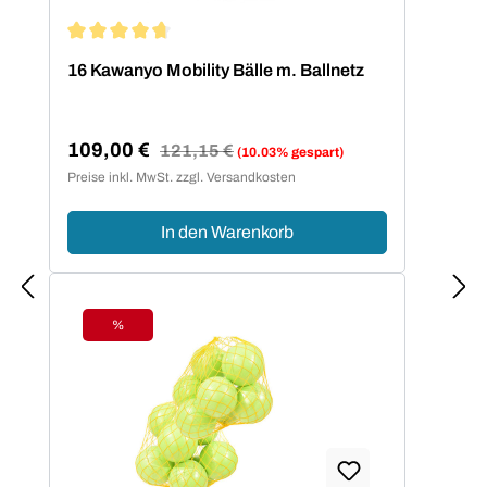
Durchschnittliche Bewertung von 4.75 von 5 Sternen
16 Kawanyo Mobility Bälle m. Ballnetz
109,00 €
Regulärer Preis:
121,15 €
(10.03% gespart)
Verkaufspreis:
Preise inkl. MwSt. zzgl. Versandkosten
In den Warenkorb
%
Rabatt