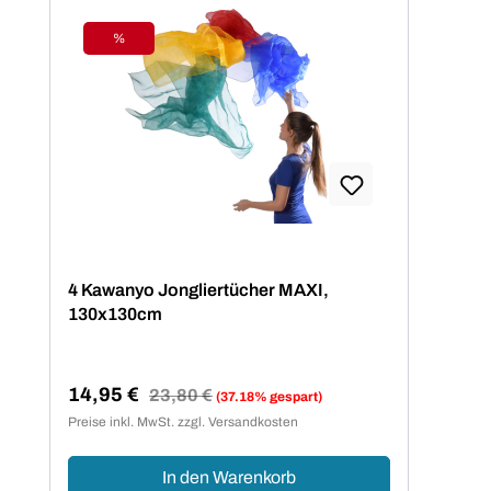
%
Rabatt
4 Kawanyo Jongliertücher MAXI,
130x130cm
14,95 €
Regulärer Preis:
23,80 €
(37.18% gespart)
Verkaufspreis:
Preise inkl. MwSt. zzgl. Versandkosten
In den Warenkorb