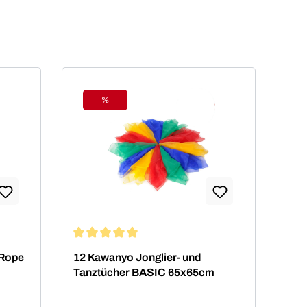
%
Rabatt
von 5 von 5 Sternen
Durchschnittliche Bewertung von 5 von 5 Sterne
 Rope
12 Kawanyo Jonglier- und
Tanztücher BASIC 65x65cm