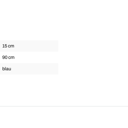
15 cm
90 cm
blau