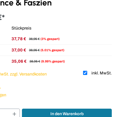
nce & Faszien
€*
Stückpreis
37,78 €
38,95 €
(3% gespart)
37,00 €
38,95 €
(5.01% gespart)
35,06 €
38,95 €
(9.99% gespart)
inkl. MwSt.
 MwSt. zzgl. Versandkosten
liche Bewertung von 4.92 von 5 Sternen
gen
Anzahl: Gib den gewünschten Wert ein oder
In den Warenkorb