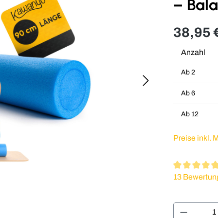
– Bala
38,95 
Anzahl
Ab
2
Ab
6
Ab
12
Preise inkl.
Durchschnitt
13 Bewertun
Produkt 