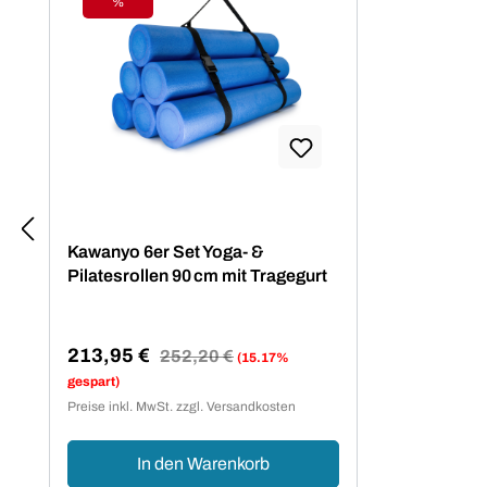
%
Rabatt
Kawanyo 6er Set Yoga- &
Pilatesrollen 90 cm mit Tragegurt
213,95 €
Regulärer Preis:
252,20 €
(15.17%
Verkaufspreis:
gespart)
Preise inkl. MwSt. zzgl. Versandkosten
In den Warenkorb