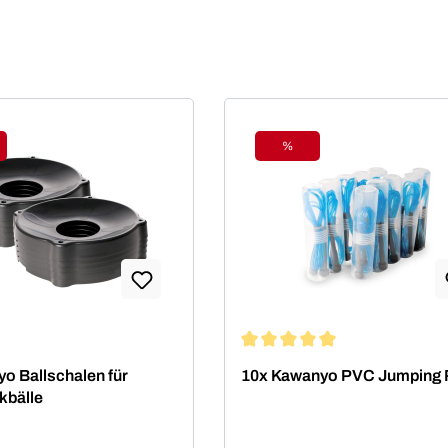
%
tt
Rabatt
Durchschnittliche Bewertung 
o Ballschalen für
10x Kawanyo PVC Jumping
kbälle