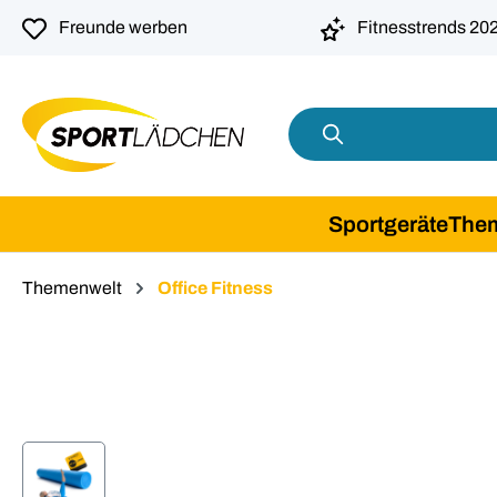
springen
Zur Hauptnavigation springen
Freunde werben
Fitnesstrends 20
Sportgeräte
The
Themenwelt
Office Fitness
Bildergalerie überspringen