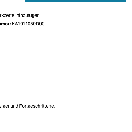
kzettel hinzufügen
mmer:
KA1011059D90
teiger und Fortgeschrittene.