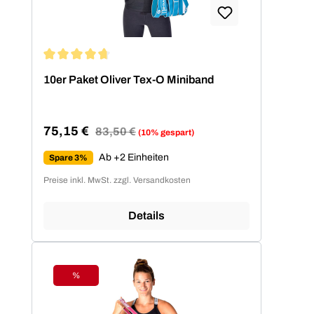
Durchschnittliche Bewertung von 4.86 von 5 Sternen
10er Paket Oliver Tex-O Miniband
75,15 €
Regulärer Preis:
83,50 €
(10% gespart)
Verkaufspreis:
Ab +2 Einheiten
Spare 3%
Preise inkl. MwSt. zzgl. Versandkosten
Details
%
Rabatt