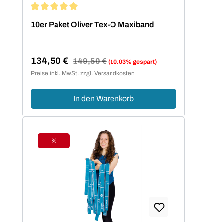
Durchschnittliche Bewertung von 5 von 5 Sternen
10er Paket Oliver Tex-O Maxiband
134,50 €
Regulärer Preis:
149,50 €
(10.03% gespart)
Verkaufspreis:
Preise inkl. MwSt. zzgl. Versandkosten
In den Warenkorb
%
Rabatt