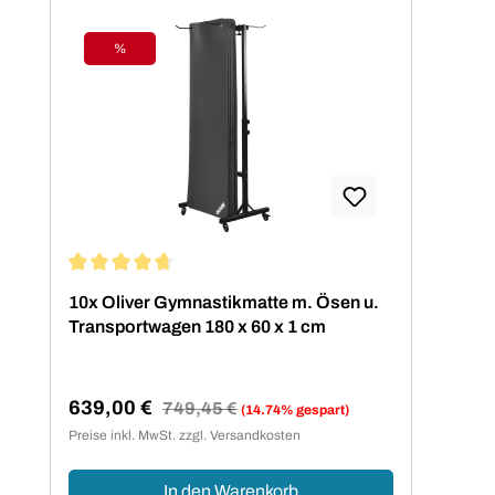
%
Rabatt
Durchschnittliche Bewertung von 4.67 von 5 Sternen
10x Oliver Gymnastikmatte m. Ösen u.
Transportwagen 180 x 60 x 1 cm
639,00 €
Regulärer Preis:
749,45 €
(14.74% gespart)
Verkaufspreis:
Preise inkl. MwSt. zzgl. Versandkosten
In den Warenkorb