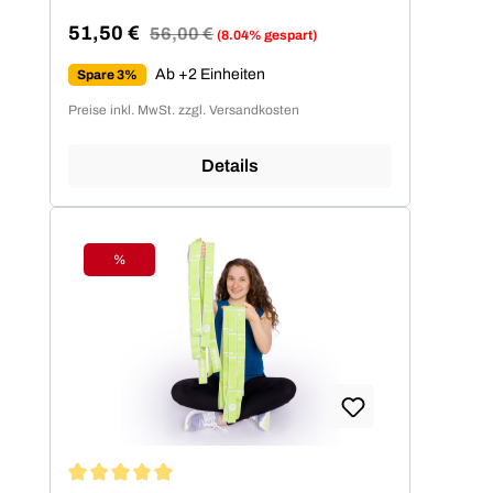
51,50 €
Regulärer Preis:
56,00 €
(8.04% gespart)
Verkaufspreis:
Ab +2 Einheiten
Spare 3%
Preise inkl. MwSt. zzgl. Versandkosten
Details
%
Rabatt