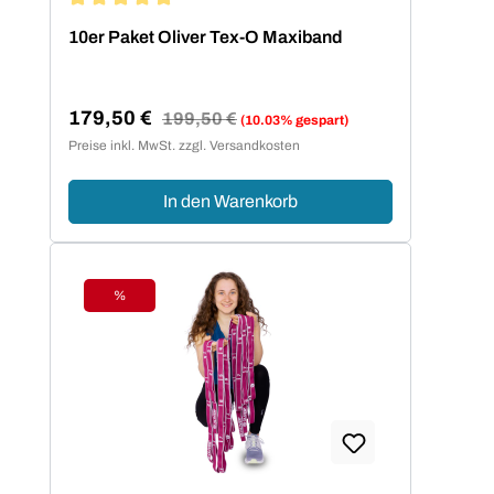
Durchschnittliche Bewertung von 5 von 5 Sternen
10er Paket Oliver Tex-O Maxiband
179,50 €
Regulärer Preis:
199,50 €
(10.03% gespart)
Verkaufspreis:
Preise inkl. MwSt. zzgl. Versandkosten
In den Warenkorb
%
Rabatt