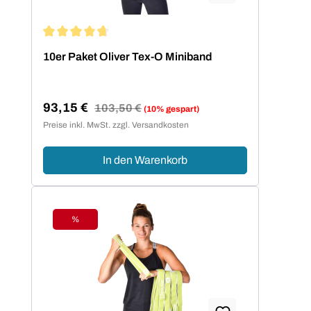
Durchschnittliche Bewertung von 4.86 von 5 Sternen
10er Paket Oliver Tex-O Miniband
93,15 €
Regulärer Preis:
103,50 €
(10% gespart)
Verkaufspreis:
Preise inkl. MwSt. zzgl. Versandkosten
In den Warenkorb
%
Rabatt