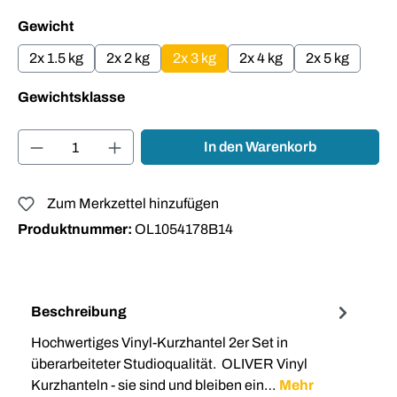
auswählen
Gewicht
2x 1.5 kg
2x 2 kg
2x 3 kg
2x 4 kg
2x 5 kg
auswählen
Gewichtsklasse
Produkt Anzahl: Gib den gewünschten Wert ei
In den Warenkorb
Zum Merkzettel hinzufügen
Produktnummer:
OL1054178B14
Beschreibung
Hochwertiges Vinyl-Kurzhantel 2er Set in
überarbeiteter Studioqualität. OLIVER Vinyl
Kurzhanteln - sie sind und bleiben ein…
Mehr