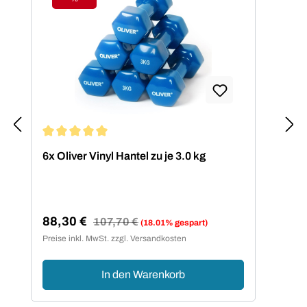
Rabatt
Durchschnittliche Bewertung von 5 von 5 Sternen
Dur
6x Oliver Vinyl Hantel zu je 3.0 kg
OLI
1.5
88,30 €
71
Regulärer Preis:
107,70 €
(18.01% gespart)
Verkaufspreis:
Ver
Preise inkl. MwSt. zzgl. Versandkosten
Preis
In den Warenkorb