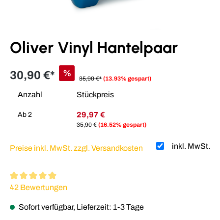
Oliver Vinyl Hantelpaar
%
30,90 €*
35,90 €*
(13.93% gespart)
Anzahl
Stückpreis
29,97 €
Ab
2
35,90 €
(16.52% gespart)
inkl. MwSt.
Preise inkl. MwSt. zzgl. Versandkosten
Durchschnittliche Bewertung von 4.9 von 5 Sternen
42 Bewertungen
Sofort verfügbar, Lieferzeit: 1-3 Tage