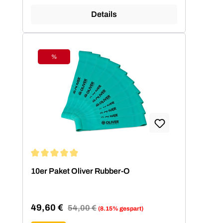
Details
%
Rabatt
Durchschnittliche Bewertung von 4.94 von 5 Sternen
10er Paket Oliver Rubber-O
49,60 €
Regulärer Preis:
54,00 €
(8.15% gespart)
Verkaufspreis: