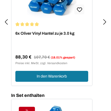
Durchschnittliche Bewertung von 5 von 5 Sternen
Dur
6x Oliver Vinyl Hantel zu je 3.0 kg
OLI
1.5
88,30 €
71
Regulärer Preis:
107,70 €
(18.01% gespart)
Verkaufspreis:
Ver
Preise inkl. MwSt. zzgl. Versandkosten
Preis
In den Warenkorb
Produktgalerie überspringen
In Set enthalten
%