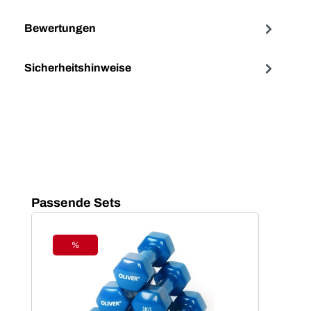
Bewertungen
Sicherheitshinweise
Produktgalerie überspringen
Passende Sets
%
Rabatt