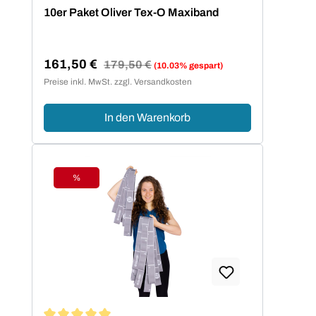
Durchschnittliche Bewertung von 5 von 5 Sternen
10er Paket Oliver Tex-O Maxiband
161,50 €
Regulärer Preis:
179,50 €
(10.03% gespart)
Verkaufspreis:
Preise inkl. MwSt. zzgl. Versandkosten
In den Warenkorb
%
Rabatt