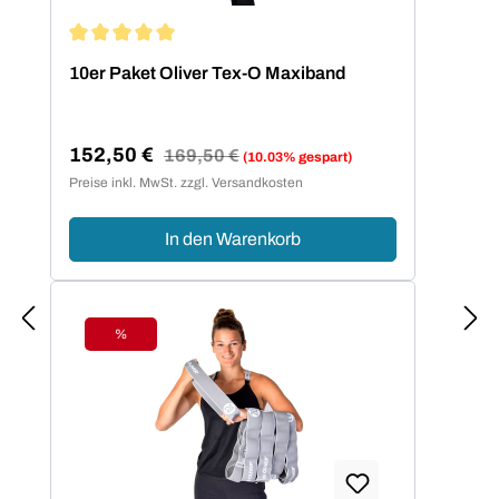
Durchschnittliche Bewertung von 5 von 5 Sternen
10er Paket Oliver Tex-O Maxiband
152,50 €
Regulärer Preis:
169,50 €
(10.03% gespart)
Verkaufspreis:
Preise inkl. MwSt. zzgl. Versandkosten
In den Warenkorb
%
Rabatt