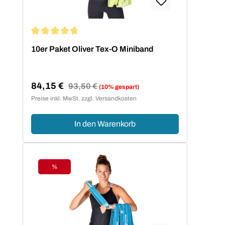
Durchschnittliche Bewertung von 4.86 von 5 Sternen
10er Paket Oliver Tex-O Miniband
84,15 €
Regulärer Preis:
93,50 €
(10% gespart)
Verkaufspreis:
Preise inkl. MwSt. zzgl. Versandkosten
In den Warenkorb
%
Rabatt