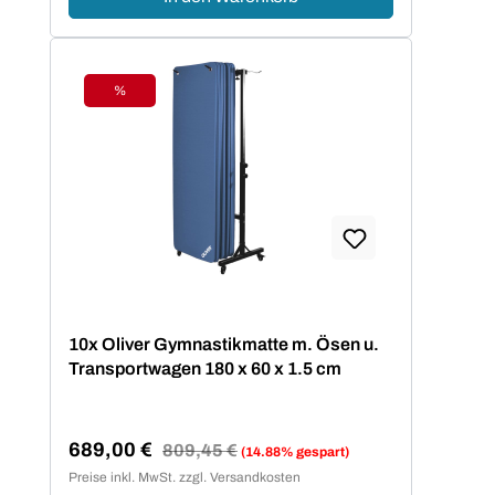
%
Rabatt
10x Oliver Gymnastikmatte m. Ösen u.
Transportwagen 180 x 60 x 1.5 cm
689,00 €
Regulärer Preis:
809,45 €
(14.88% gespart)
Verkaufspreis:
Preise inkl. MwSt. zzgl. Versandkosten