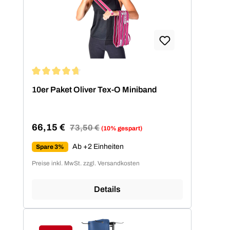
Durchschnittliche Bewertung von 4.86 von 5 Sternen
10er Paket Oliver Tex-O Miniband
66,15 €
Regulärer Preis:
73,50 €
(10% gespart)
Verkaufspreis:
Ab +2 Einheiten
Spare 3%
Preise inkl. MwSt. zzgl. Versandkosten
Details