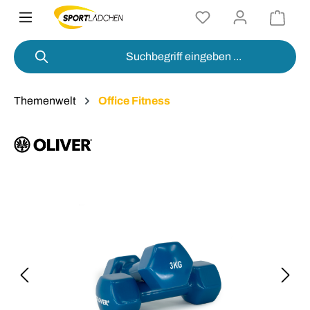
alt springen
Themenwelt
Office Fitness
Bildergalerie überspringen