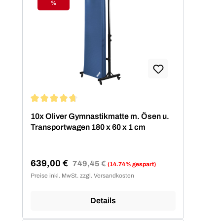
%
Rabatt
Durchschnittliche Bewertung von 4.67 von 5 Sternen
10x Oliver Gymnastikmatte m. Ösen u.
Transportwagen 180 x 60 x 1 cm
639,00 €
Regulärer Preis:
749,45 €
(14.74% gespart)
Verkaufspreis:
Preise inkl. MwSt. zzgl. Versandkosten
Details