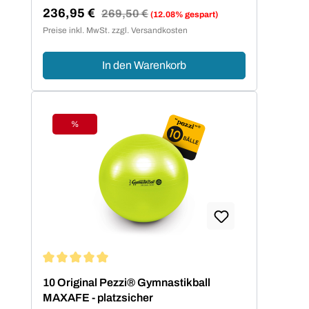
236,95 €
Regulärer Preis:
269,50 €
(12.08% gespart)
Verkaufspreis:
Preise inkl. MwSt. zzgl. Versandkosten
In den Warenkorb
%
Rabatt
Durchschnittliche Bewertung von 5 von 5 Sternen
10 Original Pezzi® Gymnastikball
MAXAFE - platzsicher