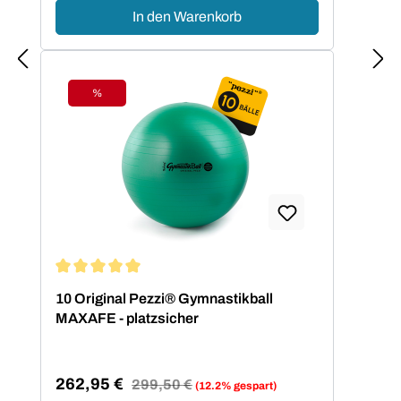
In den Warenkorb
%
Rabatt
Durchschnittliche Bewertung von 5 von 5 Sternen
10 Original Pezzi® Gymnastikball
MAXAFE - platzsicher
262,95 €
Regulärer Preis:
299,50 €
(12.2% gespart)
Verkaufspreis: