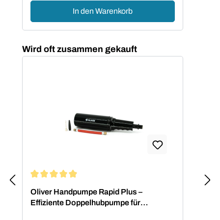
In den Warenkorb
Produktgalerie überspringen
Wird oft zusammen gekauft
Durchschnittliche Bewertung von 4.88 von 5 Sternen
Oliver Handpumpe Rapid Plus –
Effiziente Doppelhubpumpe für
Fitnessbälle