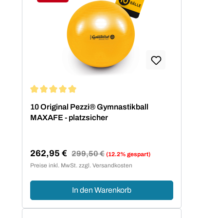
Rabatt
Durchschnittliche Bewertung von 5 von 5 Sternen
10 Original Pezzi® Gymnastikball
MAXAFE - platzsicher
262,95 €
Regulärer Preis:
299,50 €
(12.2% gespart)
Verkaufspreis:
Preise inkl. MwSt. zzgl. Versandkosten
In den Warenkorb