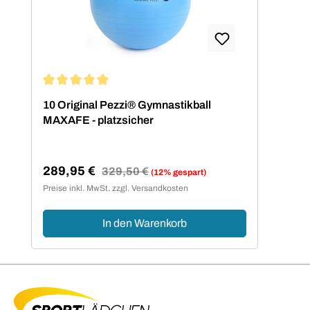
Durchschnittliche Bewertung von 5 von 5 Sternen
10 Original Pezzi® Gymnastikball
MAXAFE - platzsicher
289,95 €
Regulärer Preis:
329,50 €
(12% gespart)
Verkaufspreis:
Preise inkl. MwSt. zzgl. Versandkosten
In den Warenkorb