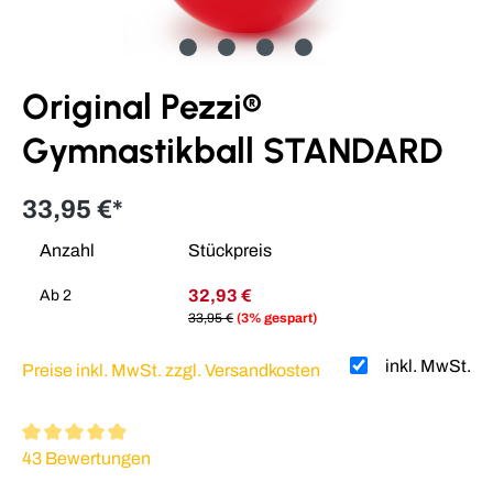
Original Pezzi®
Gymnastikball STANDARD
33,95 €*
Anzahl
Stückpreis
32,93 €
Ab
2
33,95 €
(3% gespart)
inkl. MwSt.
Preise inkl. MwSt. zzgl. Versandkosten
Durchschnittliche Bewertung von 4.88 von 5 Sternen
43 Bewertungen