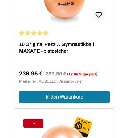
Durchschnittliche Bewertung von 5 von 5 Sternen
10 Original Pezzi® Gymnastikball
MAXAFE - platzsicher
236,95 €
Regulärer Preis:
269,50 €
(12.08% gespart)
Verkaufspreis:
Preise inkl. MwSt. zzgl. Versandkosten
In den Warenkorb
%
Rabatt