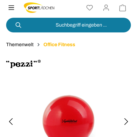
alt springen
Themenwelt
Office Fitness
Bildergalerie überspringen