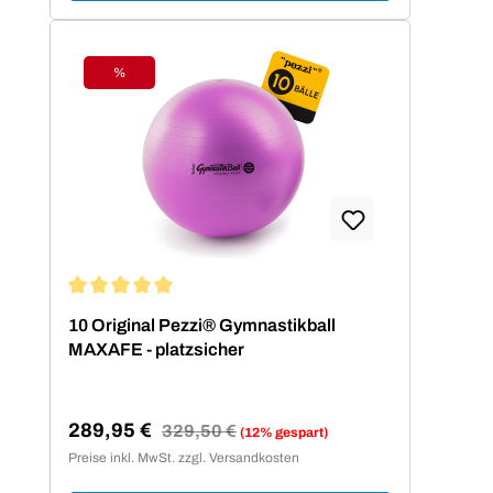
%
Rabatt
Durchschnittliche Bewertung von 5 von 5 Sternen
10 Original Pezzi® Gymnastikball
MAXAFE - platzsicher
289,95 €
Regulärer Preis:
329,50 €
(12% gespart)
Verkaufspreis:
Preise inkl. MwSt. zzgl. Versandkosten