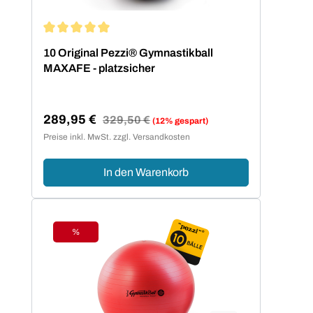
Durchschnittliche Bewertung von 5 von 5 Sternen
10 Original Pezzi® Gymnastikball
MAXAFE - platzsicher
289,95 €
Regulärer Preis:
329,50 €
(12% gespart)
Verkaufspreis:
Preise inkl. MwSt. zzgl. Versandkosten
In den Warenkorb
%
Rabatt