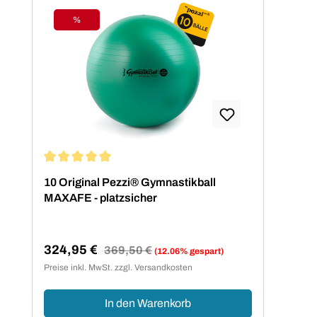
%
Rabatt
Durchschnittliche Bewertung von 5 von 5 Sternen
10 Original Pezzi® Gymnastikball
MAXAFE - platzsicher
324,95 €
Regulärer Preis:
369,50 €
(12.06% gespart)
Verkaufspreis:
Preise inkl. MwSt. zzgl. Versandkosten
In den Warenkorb