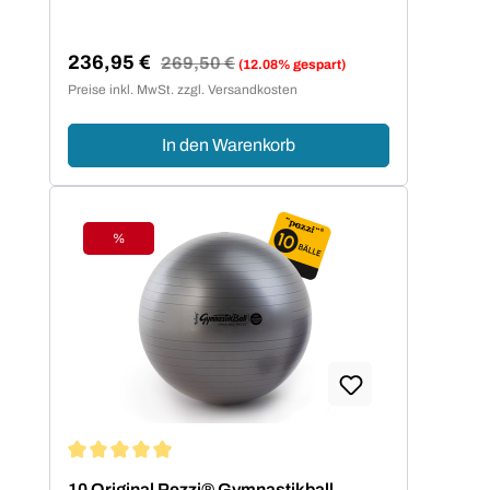
236,95 €
Regulärer Preis:
269,50 €
(12.08% gespart)
Verkaufspreis:
Preise inkl. MwSt. zzgl. Versandkosten
In den Warenkorb
%
Rabatt
Durchschnittliche Bewertung von 5 von 5 Sternen
10 Original Pezzi® Gymnastikball