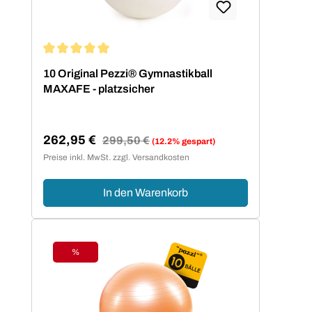
cm 42 cm bis 155 cm 53 cm bis 175
cm 65 cm über 175 cm 75 cm
Durchschnittliche Bewertung von 5 von 5 Sternen
10 Original Pezzi® Gymnastikball
MAXAFE - platzsicher
262,95 €
Regulärer Preis:
299,50 €
(12.2% gespart)
Verkaufspreis:
Preise inkl. MwSt. zzgl. Versandkosten
In den Warenkorb
%
Rabatt