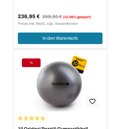
236,95 €
Regulärer Preis:
269,50 €
(12.08% gespart)
Verkaufspreis:
Preise inkl. MwSt. zzgl. Versandkosten
In den Warenkorb
%
Rabatt
Durchschnittliche Bewertung von 5 von 5 Sternen
10 Original Pezzi® Gymnastikball