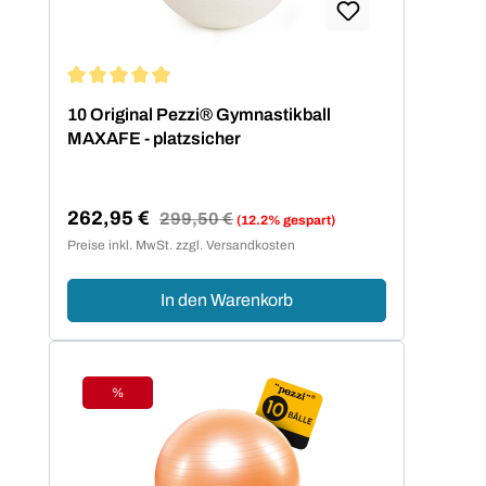
cm 42 cm bis 155 cm 53 cm bis 175
cm 65 cm über 175 cm 75 cm
Durchschnittliche Bewertung von 5 von 5 Sternen
10 Original Pezzi® Gymnastikball
MAXAFE - platzsicher
262,95 €
Regulärer Preis:
299,50 €
(12.2% gespart)
Verkaufspreis:
Preise inkl. MwSt. zzgl. Versandkosten
In den Warenkorb
%
Rabatt