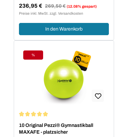
236,95 €
Regulärer Preis:
269,50 €
(12.08% gespart)
Verkaufspreis:
Preise inkl. MwSt. zzgl. Versandkosten
In den Warenkorb
%
Rabatt
Durchschnittliche Bewertung von 5 von 5 Sternen
10 Original Pezzi® Gymnastikball
MAXAFE - platzsicher