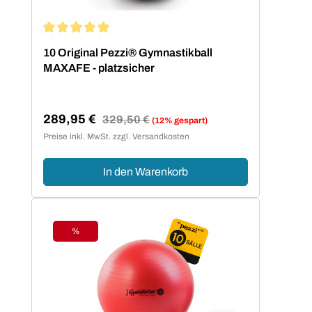
Durchschnittliche Bewertung von 5 von 5 Sternen
10 Original Pezzi® Gymnastikball
MAXAFE - platzsicher
289,95 €
Regulärer Preis:
329,50 €
(12% gespart)
Verkaufspreis:
Preise inkl. MwSt. zzgl. Versandkosten
In den Warenkorb
%
Rabatt