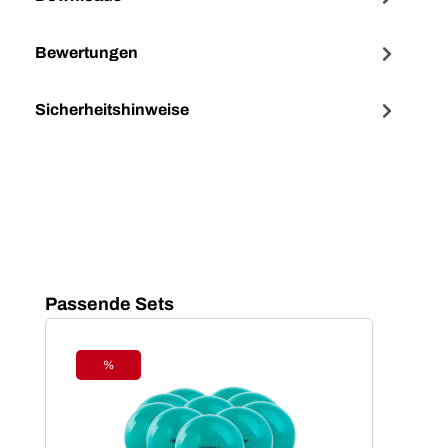
Bewertungen
Sicherheitshinweise
Produktgalerie überspringen
Passende Sets
%
Rabatt