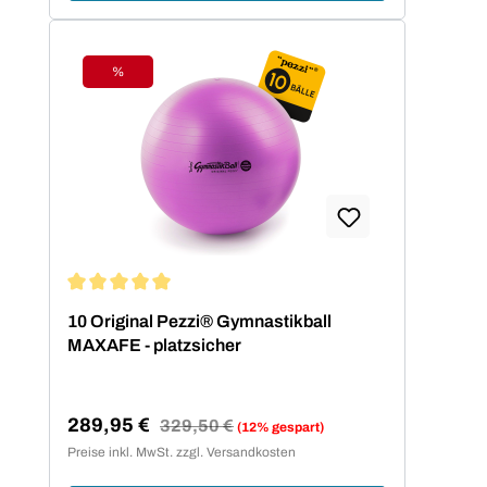
%
Rabatt
Durchschnittliche Bewertung von 5 von 5 Sternen
10 Original Pezzi® Gymnastikball
MAXAFE - platzsicher
289,95 €
Regulärer Preis:
329,50 €
(12% gespart)
Verkaufspreis:
Preise inkl. MwSt. zzgl. Versandkosten