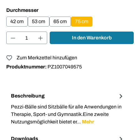
auswählen
Durchmesser
42 cm
53 cm
65 cm
75 cm
Produkt Anzahl: Gib den gewünschten Wert ei
In den Warenkorb
Zum Merkzettel hinzufügen
Produktnummer:
PZ1007049575
Beschreibung
Pezzi-Bälle sind Sitzbälle für alle Anwendungen in
Therapie, Sport- und Gymnastik.Eine zweite
Nutzungsmöglichkeit bietet er…
Mehr
Downloads