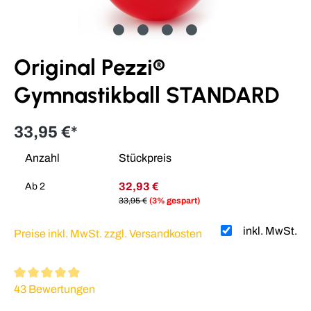
Original Pezzi®
Gymnastikball STANDARD
33,95 €*
Anzahl
Stückpreis
32,93 €
Ab
2
33,95 €
(3% gespart)
inkl. MwSt.
Preise inkl. MwSt. zzgl. Versandkosten
Durchschnittliche Bewertung von 4.88 von 5 Sternen
43 Bewertungen