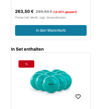
41
Ver
Sp
263,50 €
Regulärer Preis:
299,50 €
(12.02% gespart)
Verkaufspreis:
Preise inkl. MwSt. zzgl. Versandkosten
Preis
In den Warenkorb
Produktgalerie überspringen
In Set enthalten
%
Rabatt