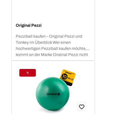
Original Pezzi
Pezziball kaufen – Original Pezzi und
Tonkey im Überblick Wer einen
hochwertigen Pezziball kaufen möchte,
kommt an der Marke Original Pezzi nicht
vorbei. Der Begriff „Pezziball“ – auch
bekannt als „Swissball“ – ist seit
Jahrzehnten fest mit dieser italienischen
%
Rabatt
Erfolgsmarke verbunden. Neu im
Sortiment: Tonkey – der innovative
Zuwachs in der Ledragomma-Familie.
Die Traditionsmarke, die seit über 60
Jahren am Markt besteht, entwickelt sich
damit konsequent weiter. In enger