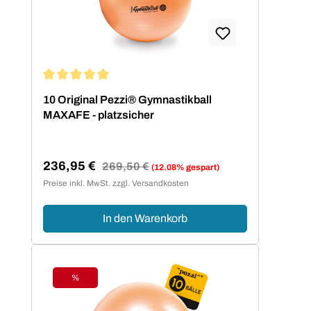
Durchschnittliche Bewertung von 5 von 5 Sternen
10 Original Pezzi® Gymnastikball
MAXAFE - platzsicher
236,95 €
Regulärer Preis:
269,50 €
(12.08% gespart)
Verkaufspreis:
Preise inkl. MwSt. zzgl. Versandkosten
In den Warenkorb
%
Rabatt