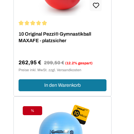
Durchschnittliche Bewertung von 5 von 5 Sternen
10 Original Pezzi® Gymnastikball
MAXAFE - platzsicher
262,95 €
Regulärer Preis:
299,50 €
(12.2% gespart)
Verkaufspreis:
Preise inkl. MwSt. zzgl. Versandkosten
In den Warenkorb
%
Rabatt