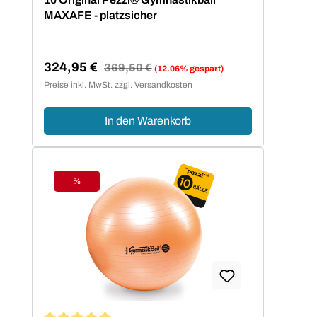
MAXAFE - platzsicher
324,95 €
Regulärer Preis:
369,50 €
(12.06% gespart)
Verkaufspreis:
Preise inkl. MwSt. zzgl. Versandkosten
In den Warenkorb
%
Rabatt