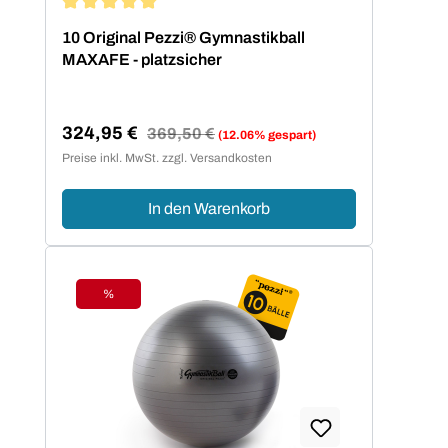
Durchschnittliche Bewertung von 5 von 5 Sternen
10 Original Pezzi® Gymnastikball
MAXAFE - platzsicher
324,95 €
Regulärer Preis:
369,50 €
(12.06% gespart)
Verkaufspreis:
Preise inkl. MwSt. zzgl. Versandkosten
In den Warenkorb
%
Rabatt