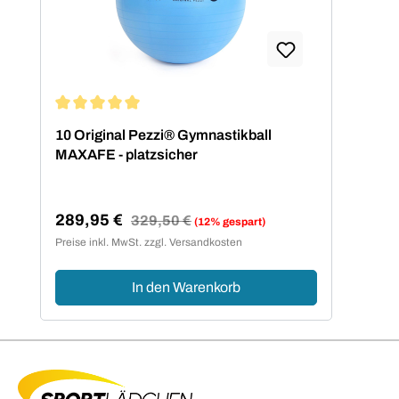
Durchschnittliche Bewertung von 5 von 5 Sternen
10 Original Pezzi® Gymnastikball
MAXAFE - platzsicher
289,95 €
Regulärer Preis:
329,50 €
(12% gespart)
Verkaufspreis:
Preise inkl. MwSt. zzgl. Versandkosten
In den Warenkorb