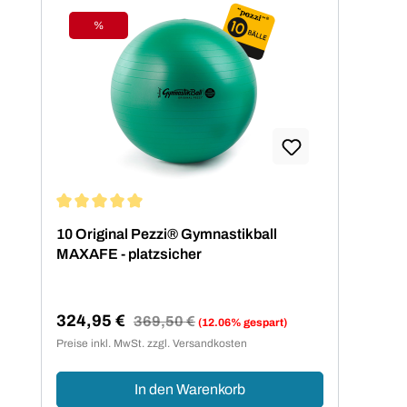
%
Rabatt
Durchschnittliche Bewertung von 5 von 5 Sternen
10 Original Pezzi® Gymnastikball
MAXAFE - platzsicher
324,95 €
Regulärer Preis:
369,50 €
(12.06% gespart)
Verkaufspreis:
Preise inkl. MwSt. zzgl. Versandkosten
In den Warenkorb