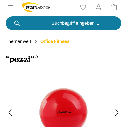
alt springen
Themenwelt
Office Fitness
Bildergalerie überspringen