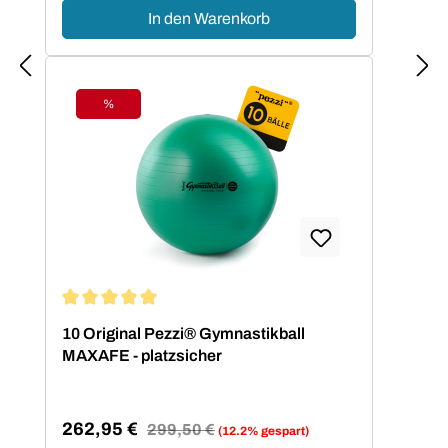
In den Warenkorb
%
Rabatt
Durchschnittliche Bewertung von 5 von 5 Sternen
10 Original Pezzi® Gymnastikball
MAXAFE - platzsicher
262,95 €
Regulärer Preis:
299,50 €
(12.2% gespart)
Verkaufspreis: