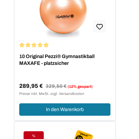
Durchschnittliche Bewertung von 5 von 5 Sternen
10 Original Pezzi® Gymnastikball
MAXAFE - platzsicher
289,95 €
Regulärer Preis:
329,50 €
(12% gespart)
Verkaufspreis:
Preise inkl. MwSt. zzgl. Versandkosten
In den Warenkorb
%