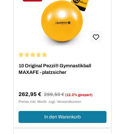
Rabatt
Durchschnittliche Bewertung von 5 von 5 Sternen
10 Original Pezzi® Gymnastikball
MAXAFE - platzsicher
262,95 €
Regulärer Preis:
299,50 €
(12.2% gespart)
Verkaufspreis:
Preise inkl. MwSt. zzgl. Versandkosten
In den Warenkorb