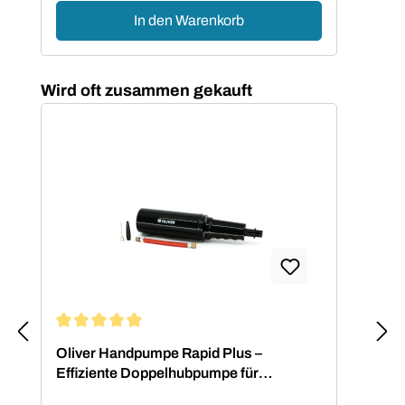
In den Warenkorb
Produktgalerie überspringen
Wird oft zusammen gekauft
Durchschnittliche Bewertung von 4.88 von 5 Sternen
Oliver Handpumpe Rapid Plus –
Effiziente Doppelhubpumpe für
Fitnessbälle