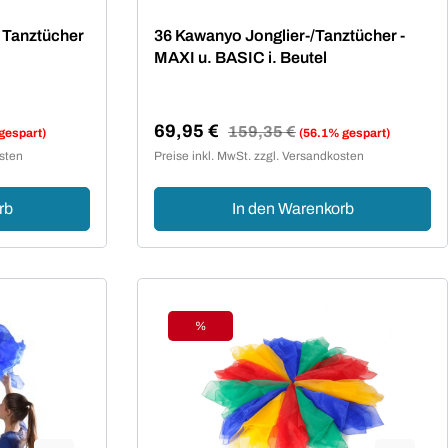
 Tanztücher
36 Kawanyo Jonglier-/Tanztücher -
MAXI u. BASIC i. Beutel
69,95 €
Regulärer Preis:
159,35 €
gespart)
(56.1% gespart)
Verkaufspreis:
osten
Preise inkl. MwSt. zzgl. Versandkosten
rb
In den Warenkorb
%
Rabatt