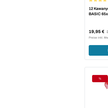
Durchschni
12 Kawanyo
BASIC 65
19,95 €
R
Verkaufsp
Preise inkl. M
%
Rabat