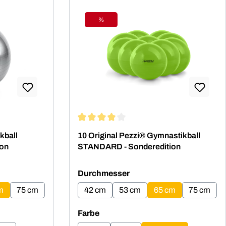
%
Rabatt
ng von 4.87 von 5 Sternen
Durchschnittliche Bewertung von 4 von 5
kball
10 Original Pezzi® Gymnastikball
on
STANDARD - Sonderedition
n
auswählen
Durchmesser
m
75 cm
42 cm
53 cm
65 cm
75 cm
auswählen
Farbe