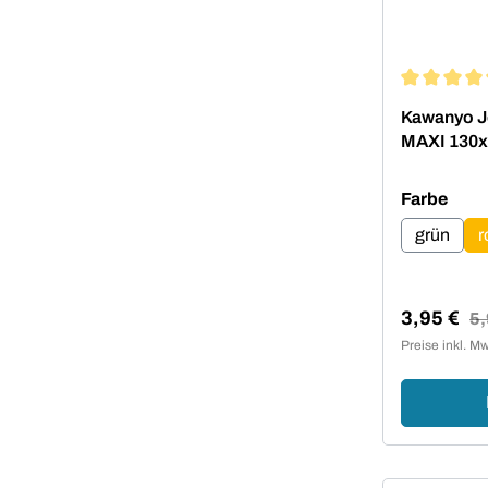
Durchschni
Kawanyo Jo
MAXI 130
aus
Farbe
grün
r
3,95 €
Reg
5,
Verkaufsp
Preise inkl. M