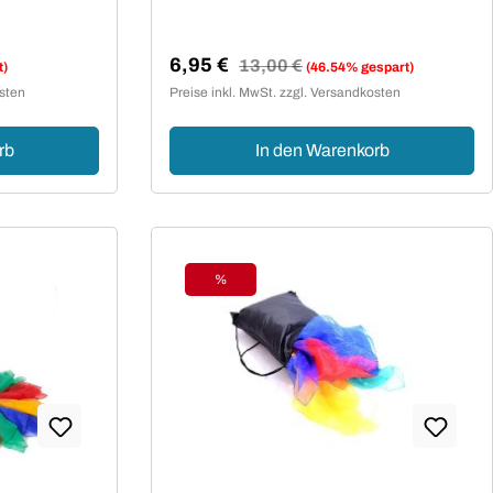
6,95 €
Regulärer Preis:
13,00 €
t)
(46.54% gespart)
Verkaufspreis:
osten
Preise inkl. MwSt. zzgl. Versandkosten
rb
In den Warenkorb
%
Rabatt