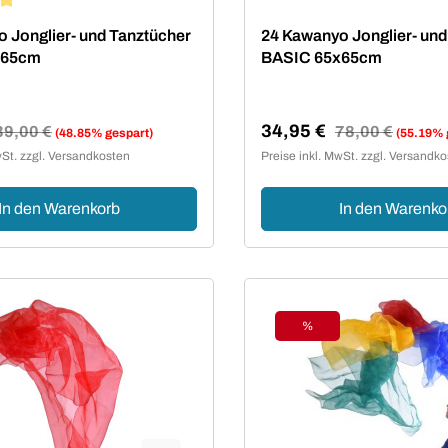
ttliche Bewertung von 5 von 5 Sternen
 Jonglier- und Tanztücher
24 Kawanyo Jonglier- und
x65cm
BASIC 65x65cm
34,95 €
egulärer Preis:
39,00 €
Regulärer Preis:
78,00 €
(48.85% gespart)
(55.19% 
reis:
Verkaufspreis:
wSt. zzgl. Versandkosten
Preise inkl. MwSt. zzgl. Versandk
In den Warenkorb
In den Warenko
%
t
Rabatt