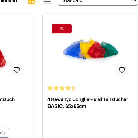
sblenden
%
Rabatt
ng von 5 von 5 Sternen
Durchschnittliche Bewertung von 4.5 von 
anztuch
4 Kawanyo Jonglier- und Tanztücher
BASIC, 65x65cm
elb