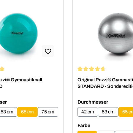
ttliche Bewertung von 4.88 von 5 Sternen
Durchschnittliche Bewertu
ezzi® Gymnastikball
Original Pezzi® Gymnasti
D
STANDARD - Sonderediti
auswählen
auswähle
ser
Durchmesser
53 cm
65 cm
75 cm
42 cm
53 cm
65 c
auswählen
Farbe