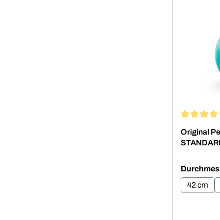
Durchschni
Original P
STANDAR
Durchmes
42 cm