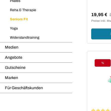
Pilates
Reha & Therapie
19,95 €
R
Verkaufsp
Seniors Fit
Preise inkl. M
Yoga
Widerstandtraining
Medien
Angebote
%
Rabat
Gutscheine
Marken
Für Geschäftskunden