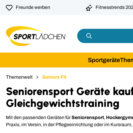
springen
Zur Hauptnavigation springen
Freunde werben
Fitnesstrends 20
Sportgeräte
The
Themenwelt
Seniors Fit
Seniorensport Geräte kau
Gleichgewichtstraining
Mit den passenden Geräten für
Seniorensport
,
Hockergymn
Praxis, im Verein, in der Pflegeeinrichtung oder im Kursraum, 