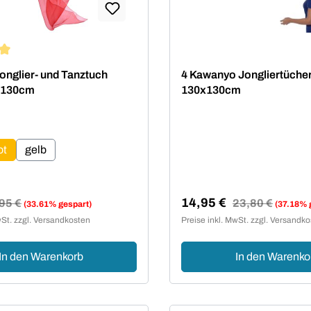
ttliche Bewertung von 5 von 5 Sternen
nglier- und Tanztuch
4 Kawanyo Jongliertüche
x130cm
130x130cm
wählen
ot
gelb
14,95 €
ulärer Preis:
95 €
Regulärer Preis:
23,80 €
(33.61% gespart)
(37.18% 
reis:
Verkaufspreis:
wSt. zzgl. Versandkosten
Preise inkl. MwSt. zzgl. Versandk
In den Warenkorb
In den Warenko