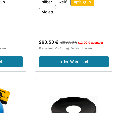
rün
silber
weiß
apfelgrün
violett
263,50 €
Regulärer Preis:
299,50 €
(12.02% gespart)
Verkaufspreis:
osten
Preise inkl. MwSt. zzgl. Versandkosten
rb
In den Warenkorb