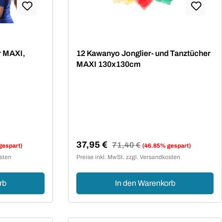
r MAXI,
12 Kawanyo Jonglier- und Tanztücher
MAXI 130x130cm
37,95 €
Regulärer Preis:
71,40 €
gespart)
(46.85% gespart)
Verkaufspreis:
osten
Preise inkl. MwSt. zzgl. Versandkosten
rb
In den Warenkorb