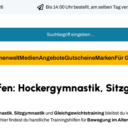
26
Bis 14:00 Uhr bestellt, am selben Tag ve
menwelt
Medien
Angebote
Gutscheine
Marken
Für 
fen: Hockergymnastik, Sit
astik
,
Sitzgymnastik
und
Gleichgewichtstraining
bleibst du i
hier findest du handliche Trainingshilfen für
Bewegung im Alter