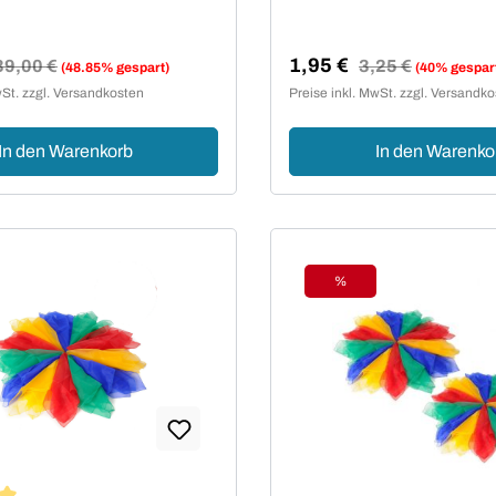
1,95 €
egulärer Preis:
39,00 €
Regulärer Preis:
3,25 €
(48.85% gespart)
(40% gespar
reis:
Verkaufspreis:
wSt. zzgl. Versandkosten
Preise inkl. MwSt. zzgl. Versandk
In den Warenkorb
In den Warenko
%
t
Rabatt