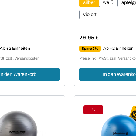
silber
weiß
apfelg
violett
29,95 €
Preis:
Regulärer Preis:
Ab +2 Einheiten
Ab +2 Einheiten
Spare 3%
wSt. zzgl. Versandkosten
Preise inkl. MwSt. zzgl. Versandk
In den Warenkorb
In den Warenko
%
Rabatt