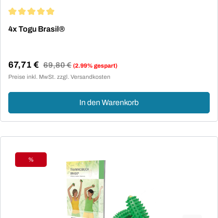
Durchschnittliche Bewertung von 4.93 von 5 Sternen
4x Togu Brasil®
67,71 €
Regulärer Preis:
69,80 €
(2.99% gespart)
Verkaufspreis:
Preise inkl. MwSt. zzgl. Versandkosten
In den Warenkorb
%
Rabatt