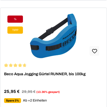
%
Rabatt
TIPP
Durchschnittliche Bewertung von 4.86 von 5 Sternen
Beco Aqua Jogging Gürtel RUNNER, bis 100kg
25,95 €
Regulärer Preis:
29,95 €
(13.36% gespart)
Verkaufspreis:
Ab +2 Einheiten
Spare 3%