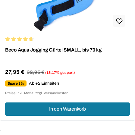
Durchschnittliche Bewertung von 4.83 von 5 Sternen
Beco Aqua Jogging Gürtel SMALL, bis 70 kg
27,95 €
Regulärer Preis:
32,95 €
(15.17% gespart)
Verkaufspreis:
Ab +2 Einheiten
Spare 3%
Preise inkl. MwSt. zzgl. Versandkosten
In den Warenkorb