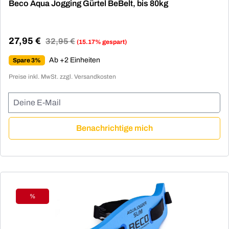
Beco Aqua Jogging Gürtel BeBelt, bis 80kg
27,95 €
Regulärer Preis:
32,95 €
(15.17% gespart)
Verkaufspreis:
Ab +2 Einheiten
Spare 3%
Preise inkl. MwSt. zzgl. Versandkosten
Deine E-Mail
Benachrichtige mich
%
Rabatt