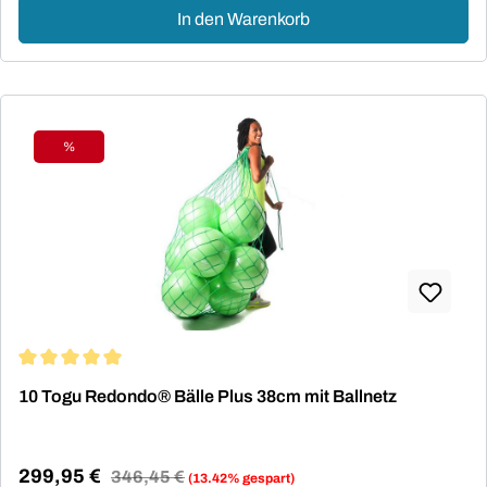
In den Warenkorb
%
Rabatt
Durchschnittliche Bewertung von 5 von 5 Sternen
10 Togu Redondo® Bälle Plus 38cm mit Ballnetz
299,95 €
Regulärer Preis:
346,45 €
(13.42% gespart)