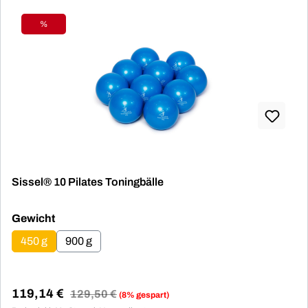
%
Rabatt
Sissel® 10 Pilates Toningbälle
auswählen
Gewicht
450 g
900 g
119,14 €
Regulärer Preis:
129,50 €
(8% gespart)
Verkaufspreis: