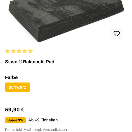
Durchschnittliche Bewertung von 5 von 5 Sternen
Sissel® Balancefit Pad
auswählen
Farbe
schwarz
59,90 €
Regulärer Preis:
Ab +2 Einheiten
Spare 3%
Preise inkl. MwSt. zzgl. Versandkosten