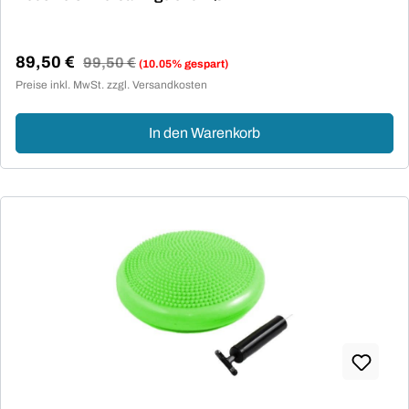
89,50 €
Regulärer Preis:
99,50 €
(10.05% gespart)
Verkaufspreis:
Preise inkl. MwSt. zzgl. Versandkosten
In den Warenkorb