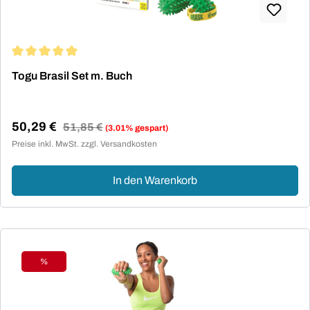
Durchschnittliche Bewertung von 5 von 5 Sternen
Togu Brasil Set m. Buch
50,29 €
Regulärer Preis:
51,85 €
(3.01% gespart)
Verkaufspreis:
Preise inkl. MwSt. zzgl. Versandkosten
In den Warenkorb
%
Rabatt