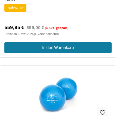
schwarz
559,95 €
Regulärer Preis:
599,00 €
(6.52% gespart)
Verkaufspreis:
Preise inkl. MwSt. zzgl. Versandkosten
In den Warenkorb