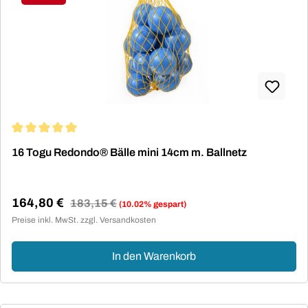
Rabatt
Durchschnittliche Bewertung von 5 von 5 Sternen
16 Togu Redondo® Bälle mini 14cm m. Ballnetz
164,80 €
Regulärer Preis:
183,15 €
(10.02% gespart)
Verkaufspreis:
Preise inkl. MwSt. zzgl. Versandkosten
In den Warenkorb