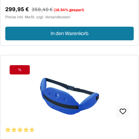
299,95 €
Regulärer Preis:
359,40 €
(16.54% gespart)
Verkaufspreis:
Preise inkl. MwSt. zzgl. Versandkosten
In den Warenkorb
%
Rabatt
Durchschnittliche Bewertung von 4.63 von 5 Sternen