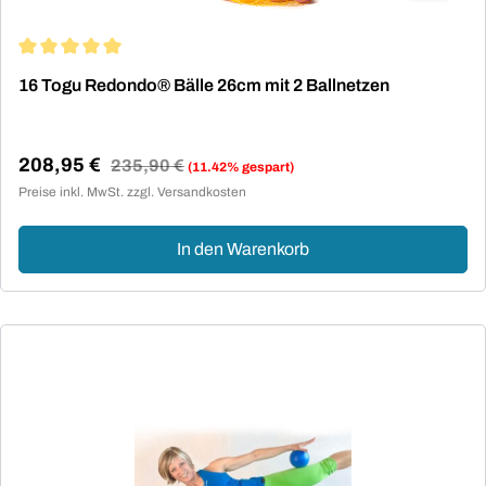
Durchschnittliche Bewertung von 5 von 5 Sternen
16 Togu Redondo® Bälle 26cm mit 2 Ballnetzen
208,95 €
Regulärer Preis:
235,90 €
(11.42% gespart)
Verkaufspreis:
Preise inkl. MwSt. zzgl. Versandkosten
In den Warenkorb